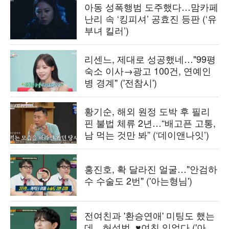
아동 성폭행범 도주했다…맘카페
난리 속 ‘킹피셔’ 공효진 등판 (‘유
부녀 킬러’)
리센느, 제대로 성공했네…"99평
숙소 이사→광고 100건, 연예인
병 경계" ('전참시')
황기순, 해외 원정 도박 후 필리
핀 불법 체류 2년…“배고픈 고통,
남 먹는 것만 봐” (‘데이앤나잇’)
홍진호, 확 달라진 얼굴…"안검하
수 수술도 2번" ('아는형님')
전여친과 '환승연애' 미팅도 했는
데…허성범, ♥여친 있었다 ('아