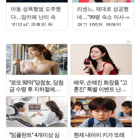
아동 성폭행범 도주했
리센느, 제대로 성공했
다…맘카페 난리 속
네…"99평 숙소 이사→
‘킹피셔’ 공효진 등판
광고 100건, 연예인병
(‘유부녀 킬러’)
경계" ('전참시')