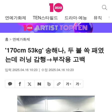
텐아시아
통합검
주
연예가화제
TEN스타필드
드라마·예능
뮤직
메
뉴
홈
연예가화제
'170cm 53kg' 송해나, 두 볼 쏙 패였
는데 러닝 감행→부작용 고백
입력 2025.04.16 10:23
수정 2025.04.16 10:23
페이스북 공유하기
밴드 공유하기
카카오톡 공유하기
엑스 공유하기
URL복사
글자 크게
글자 작게
네이버 공유하기