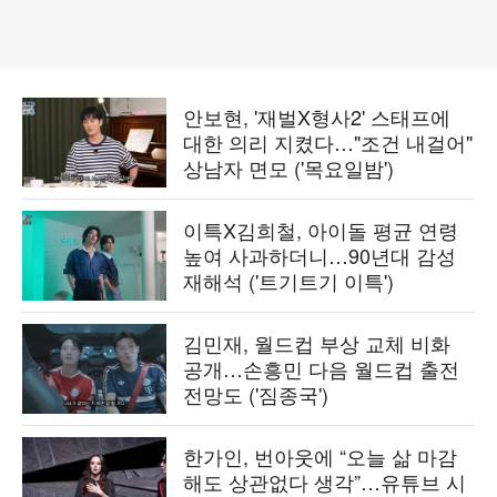
안보현, '재벌X형사2' 스태프에
대한 의리 지켰다…"조건 내걸어"
상남자 면모 ('목요일밤')
이특X김희철, 아이돌 평균 연령
높여 사과하더니…90년대 감성
재해석 ('트기트기 이특')
김민재, 월드컵 부상 교체 비화
공개…손흥민 다음 월드컵 출전
전망도 ('짐종국')
한가인, 번아웃에 “오늘 삶 마감
해도 상관없다 생각”…유튜브 시