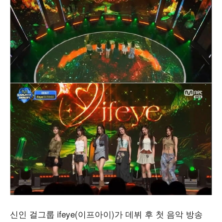
신인 걸그룹 ifeye(이프아이)가 데뷔 후 첫 음악 방송