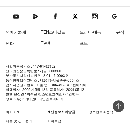
텐아시아 네이버TV
텐아시아 페이스북
텐아시아 엑스
텐아시아 인스타그램
텐아시아
텐아시아 유튜브
연예가화제
TEN스타필드
드라마·예능
뮤직
영화
TV텐
포토
사업자등록번호 : 117-81-82352
인터넷신문등록번호 : 서울 아00860
부가통신사업신고번호 : 2-01-13-0003호
통신판매업신고번호 : 제2013-서울중구-0064호
잡지사업신고번호 : 서울 중.라00439
제호 : 텐아시아
발행일자 : 2009년 5월 12일
등록일자 : 2009.05.12
발행·편집인 : 박수진
청소년보호책임자 : 김병두
상호 : (주)코리아엔터테인먼트미디어
상단 바로
회사소개
개인정보처리방침
청소년보호정책
제휴 및 광고문의
사이트맵