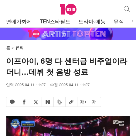
텐아시아
통합검
주
연예가화제
TEN스타필드
드라마·예능
뮤직
메
뉴
홈
뮤직
이프아이, 6명 다 센터급 비주얼이라
더니…데뷔 첫 음방 성료
입력 2025.04.11 11:27
수정 2025.04.11 11:27
페이스북 공유하기
밴드 공유하기
카카오톡 공유하기
엑스 공유하기
URL복사
글자 크게
글자 작게
네이버 공유하기