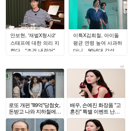
안보현, '재벌X형사2'
이특X김희철, 아이돌
스태프에 대한 의리 지
평균 연령 높여 사과하
켰다…"조건 내걸어"
더니…90년대 감성 재
상남자 면모 ('목요일
해석 ('트기트기 이특')
밤')