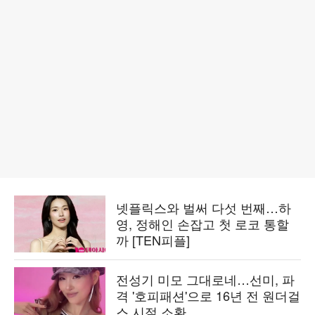
넷플릭스와 벌써 다섯 번째…하
영, 정해인 손잡고 첫 로코 통할
까 [TEN피플]
전성기 미모 그대로네…선미, 파
격 '호피패션'으로 16년 전 원더걸
스 시절 소환