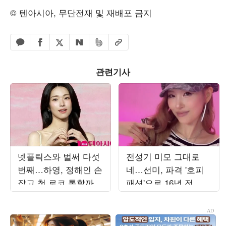
© 텐아시아, 무단전재 및 재배포 금지
페이스북 공유하기
밴드 공유하기
카카오톡 공유하기
엑스 공유하기
URL복사
네이버 공유하기
관련기사
넷플릭스와 벌써 다섯
전성기 미모 그대로
번째…하영, 정해인 손
네…선미, 파격 '호피
잡고 첫 로코 통할까
패션'으로 16년 전 원
[TEN피플]
더걸스 시절 소환