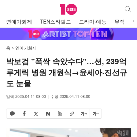
텐아시아
통합검
주
연예가화제
TEN스타필드
드라마·예능
뮤직
메
뉴
홈
연예가화제
박보검 "폭싹 속았수다"…션, 239억
루게릭 병원 개원식→윤세아·진선규
도 눈물
입력 2025.04.11 08:00
수정 2025.04.11 08:00
페이스북 공유하기
밴드 공유하기
카카오톡 공유하기
엑스 공유하기
URL복사
글자 크게
글자 작게
네이버 공유하기