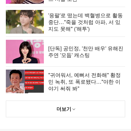
'응팔'로 떴는데 백혈병으로 활동
중단…"죽을 것처럼 아파, 서 있
지도 못해" ('해투')
[단독] 공민정, '천만 배우' 유해진
주연 '모둡' 캐스팅
"귀여워서, 예뻐서 전화해" 황정
민 녹취, 또 폭로됐다…"야한 이
야기 써줘 봐"
더보기