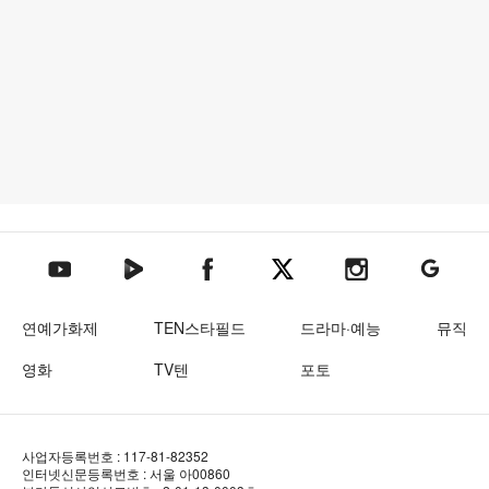
텐아시아 네이버TV
텐아시아 페이스북
텐아시아 엑스
텐아시아 인스타그램
텐아시아
텐아시아 유튜브
연예가화제
TEN스타필드
드라마·예능
뮤직
영화
TV텐
포토
사업자등록번호 : 117-81-82352
인터넷신문등록번호 : 서울 아00860