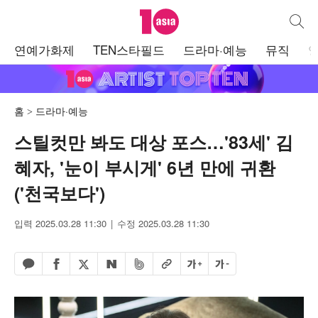
텐아시아
통합검
주
연예가화제
TEN스타필드
드라마·예능
뮤직
메
뉴
홈
드라마·예능
스틸컷만 봐도 대상 포스…'83세' 김
혜자, '눈이 부시게' 6년 만에 귀환
('천국보다')
입력 2025.03.28 11:30
수정 2025.03.28 11:30
페이스북 공유하기
밴드 공유하기
카카오톡 공유하기
엑스 공유하기
URL복사
글자 크게
글자 작게
네이버 공유하기