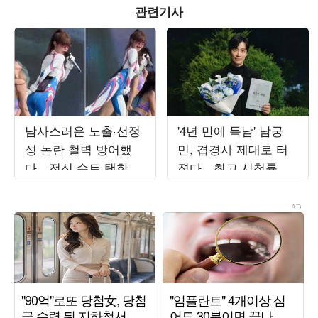
관련기사
남사스러운 노출·선정
'4년 만에 득남' 남궁
성 논란 철벽 방어했
민, 겹경사 제대로 터
다…전신 슈트 택한 최
졌다…최고 시청률 찍
예나, '워터밤 여신' 새
고 "작은 감정 안 놓쳐"
역사
('결혼의')