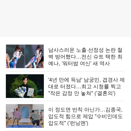
남사스러운 노출·선정성 논란 철
벽 방어했다…전신 슈트 택한 최
예나, '워터밤 여신' 새 역사
'4년 만에 득남' 남궁민, 겹경사 제
대로 터졌다…최고 시청률 찍고
"작은 감정 안 놓쳐" ('결혼의')
이 정도면 반칙 아닌가…김종국,
압도적 힘으로 제압 "수비인데도
압도적" ('런닝맨')