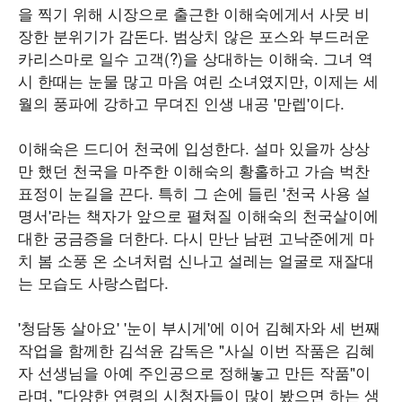
을 찍기 위해 시장으로 출근한 이해숙에게서 사뭇 비
장한 분위기가 감돈다. 범상치 않은 포스와 부드러운
카리스마로 일수 고객(?)을 상대하는 이해숙. 그녀 역
시 한때는 눈물 많고 마음 여린 소녀였지만, 이제는 세
월의 풍파에 강하고 무뎌진 인생 내공 '만렙'이다.
이해숙은 드디어 천국에 입성한다. 설마 있을까 상상
만 했던 천국을 마주한 이해숙의 황홀하고 가슴 벅찬
표정이 눈길을 끈다. 특히 그 손에 들린 '천국 사용 설
명서'라는 책자가 앞으로 펼쳐질 이해숙의 천국살이에
대한 궁금증을 더한다. 다시 만난 남편 고낙준에게 마
치 봄 소풍 온 소녀처럼 신나고 설레는 얼굴로 재잘대
는 모습도 사랑스럽다.
'청담동 살아요' '눈이 부시게'에 이어 김혜자와 세 번째
작업을 함께한 김석윤 감독은 "사실 이번 작품은 김혜
자 선생님을 아예 주인공으로 정해놓고 만든 작품"이
라며, "다양한 연령의 시청자들이 많이 봤으면 하는 생