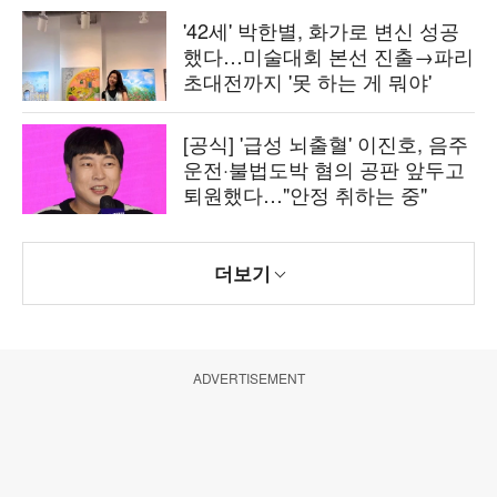
'42세' 박한별, 화가로 변신 성공
했다…미술대회 본선 진출→파리
초대전까지 '못 하는 게 뭐야'
[공식] '급성 뇌출혈' 이진호, 음주
운전·불법도박 혐의 공판 앞두고
퇴원했다…"안정 취하는 중"
더보기
ADVERTISEMENT