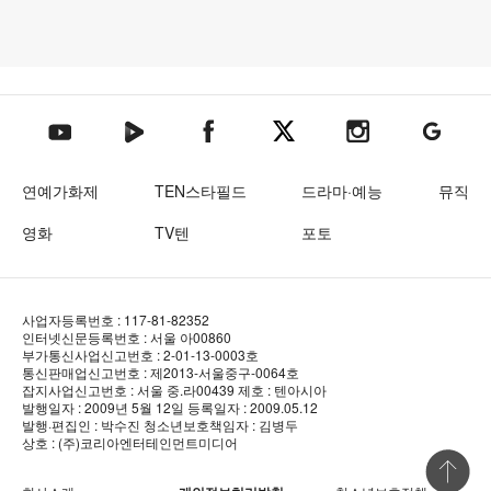
텐아시아 네이버TV
텐아시아 페이스북
텐아시아 엑스
텐아시아 인스타그램
텐아시아
텐아시아 유튜브
연예가화제
TEN스타필드
드라마·예능
뮤직
영화
TV텐
포토
사업자등록번호 : 117-81-82352
인터넷신문등록번호 : 서울 아00860
부가통신사업신고번호 : 2-01-13-0003호
통신판매업신고번호 : 제2013-서울중구-0064호
잡지사업신고번호 : 서울 중.라00439
제호 : 텐아시아
발행일자 : 2009년 5월 12일
등록일자 : 2009.05.12
발행·편집인 : 박수진
청소년보호책임자 : 김병두
상호 : (주)코리아엔터테인먼트미디어
상단 바로