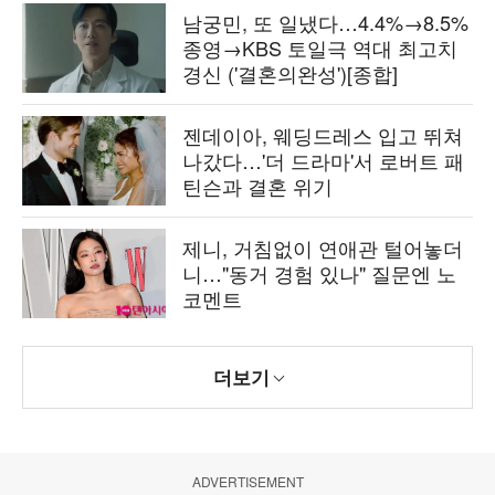
남궁민, 또 일냈다…4.4%→8.5%
종영→KBS 토일극 역대 최고치
경신 ('결혼의완성')[종합]
젠데이아, 웨딩드레스 입고 뛰쳐
나갔다…'더 드라마'서 로버트 패
틴슨과 결혼 위기
제니, 거침없이 연애관 털어놓더
니…"동거 경험 있나" 질문엔 노
코멘트
더보기
ADVERTISEMENT