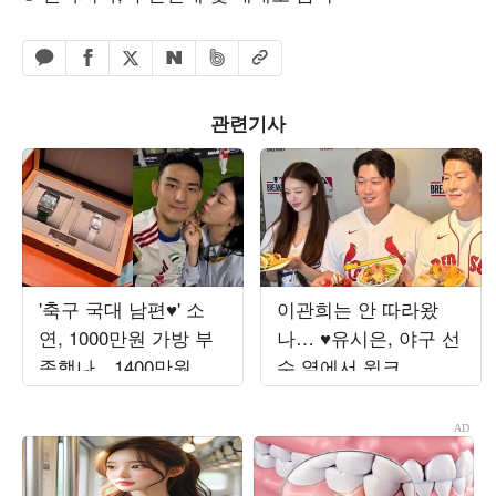
페이스북 공유하기
밴드 공유하기
카카오톡 공유하기
엑스 공유하기
URL복사
네이버 공유하기
관련기사
'축구 국대 남편♥' 소
이관희는 안 따라왔
연, 1000만원 가방 부
나… ♥유시은, 야구 선
족했나…1400만원 시
수 옆에서 윙크
계 구매