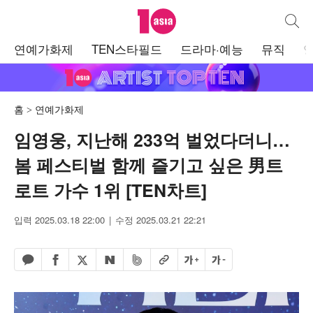
텐아시아
통합검
주
연예가화제
TEN스타필드
드라마·예능
뮤직
메
뉴
홈
연예가화제
임영웅, 지난해 233억 벌었다더니…
봄 페스티벌 함께 즐기고 싶은 男트
로트 가수 1위 [TEN차트]
입력 2025.03.18 22:00
수정 2025.03.21 22:21
페이스북 공유하기
밴드 공유하기
카카오톡 공유하기
엑스 공유하기
URL복사
글자 크게
글자 작게
네이버 공유하기