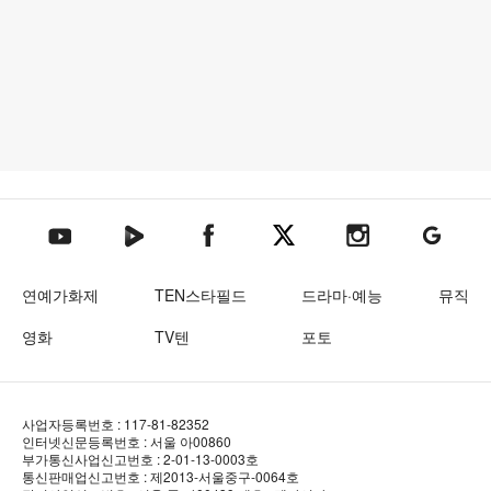
텐아시아 네이버TV
텐아시아 페이스북
텐아시아 엑스
텐아시아 인스타그램
텐아시아
텐아시아 유튜브
연예가화제
TEN스타필드
드라마·예능
뮤직
영화
TV텐
포토
사업자등록번호 : 117-81-82352
인터넷신문등록번호 : 서울 아00860
부가통신사업신고번호 : 2-01-13-0003호
통신판매업신고번호 : 제2013-서울중구-0064호