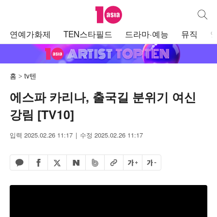
텐아시아
통합검
주
연예가화제
TEN스타필드
드라마·예능
뮤직
메
뉴
홈
tv텐
에스파 카리나, 출국길 분위기 여신
강림 [TV10]
입력 2025.02.26 11:17
수정 2025.02.26 11:17
페이스북 공유하기
밴드 공유하기
카카오톡 공유하기
엑스 공유하기
URL복사
글자 크게
글자 작게
네이버 공유하기