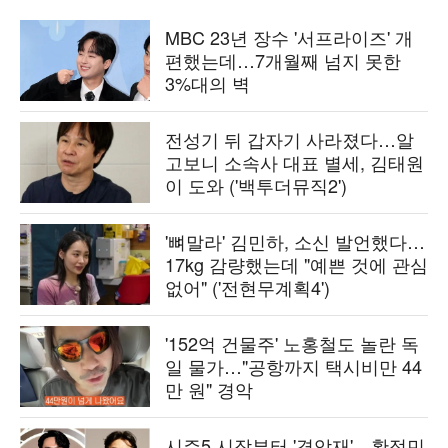
MBC 23년 장수 '서프라이즈' 개
편했는데…7개월째 넘지 못한
3%대의 벽
전성기 뒤 갑자기 사라졌다…알
고보니 소속사 대표 별세, 김태원
이 도와 ('백투더뮤직2')
'뼈말라' 김민하, 소신 발언했다…
17kg 감량했는데 "예쁜 것에 관심
없어" ('전현무계획4')
'152억 건물주' 노홍철도 놀란 독
일 물가…"공항까지 택시비만 44
만 원" 경악
시즌5 시작부터 '겹악재'…황정민