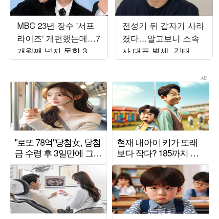
MBC 23년 장수 '서프
전성기 뒤 갑자기 사라
라이즈' 개편했는데…7
졌다…알고보니 소속
개월째 넘지 못한 3%
사 대표 별세, 김태원
대의 벽
이 도와 ('백투더뮤직
2')