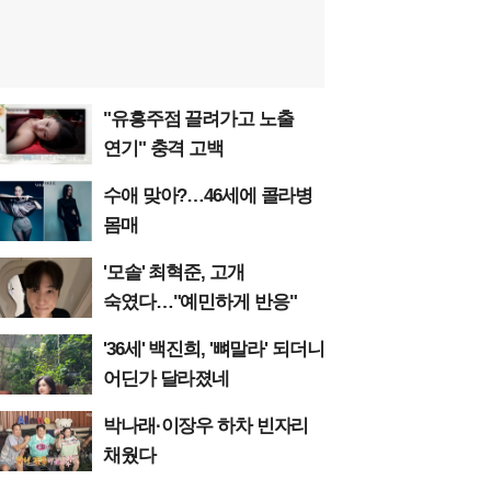
"유흥주점 끌려가고 노출
연기" 충격 고백
수애 맞아?…46세에 콜라병
몸매
'모솔' 최혁준, 고개
숙였다…"예민하게 반응"
'36세' 백진희, '뼈말라' 되더니
어딘가 달라졌네
박나래·이장우 하차 빈자리
채웠다