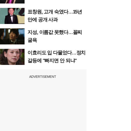
표창원, 고개 숙였다…15년
만에 공개 사과
지성, 이름값 못했다…꼴찌
굴욕
이효리도 입 다물었다…정치
갈등에 "빠지면 안 되냐"
ADVERTISEMENT