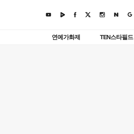
주
연예가화제
TEN스타필드
메
뉴