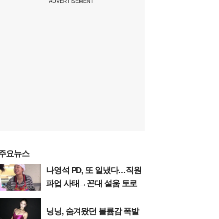
ADVERTISEMENT
주요뉴스
나영석 PD, 또 일냈다…직원
파업 사태→꼰대 설움 토로
닝닝, 숨겨왔던 볼륨감 폭발