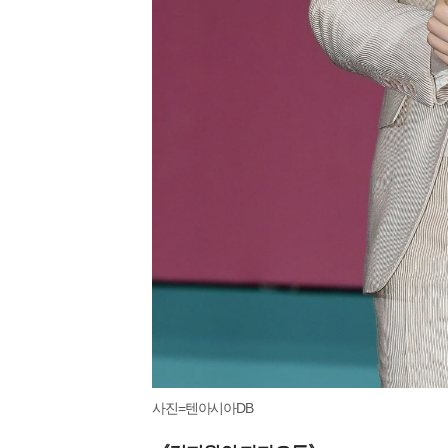
사진=텐아시아DB