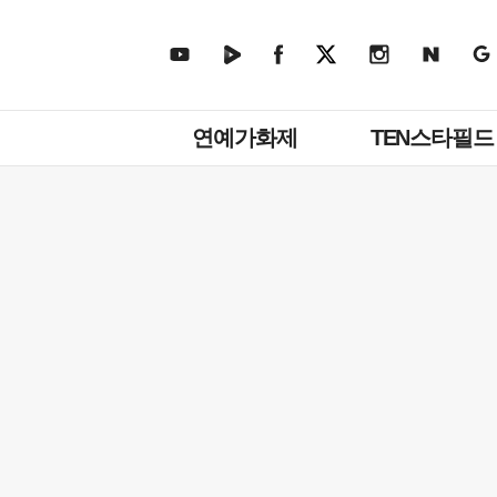
주
연예가화제
TEN스타필드
메
뉴