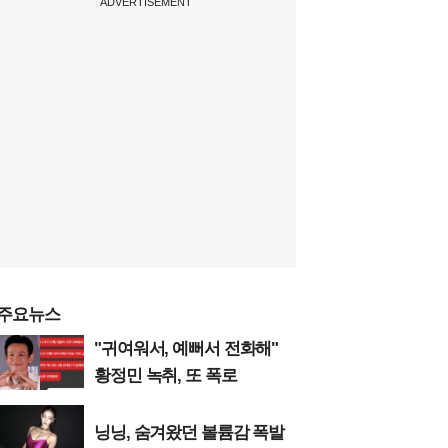
ADVERTISEMENT
주요뉴스
"귀여워서, 예뻐서 전화해"
황정민 녹취, 또 폭로
닝닝, 숨겨왔던 볼륨감 폭발