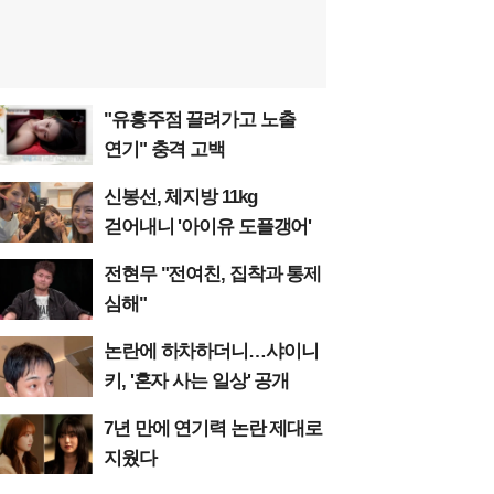
"유흥주점 끌려가고 노출
연기" 충격 고백
신봉선, 체지방 11kg
걷어내니 '아이유 도플갱어'
전현무 "전여친, 집착과 통제
심해"
논란에 하차하더니…샤이니
키, '혼자 사는 일상' 공개
7년 만에 연기력 논란 제대로
지웠다