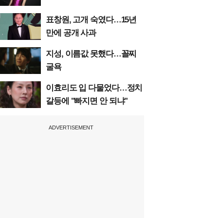
표창원, 고개 숙였다…15년
만에 공개 사과
지성, 이름값 못했다…꼴찌
굴욕
이효리도 입 다물었다…정치
갈등에 "빠지면 안 되냐"
ADVERTISEMENT