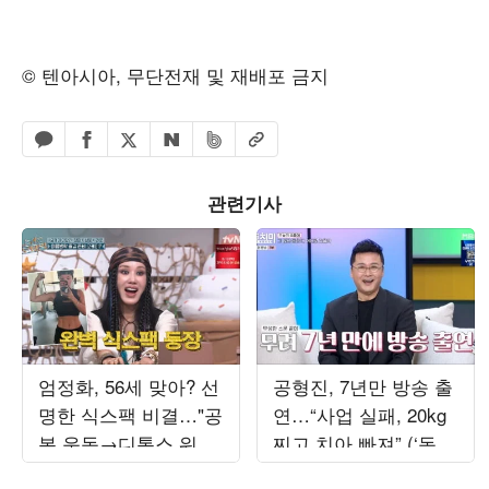
© 텐아시아, 무단전재 및 재배포 금지
페이스북 공유하기
밴드 공유하기
카카오톡 공유하기
엑스 공유하기
URL복사
네이버 공유하기
관련기사
엄정화, 56세 맞아? 선
공형진, 7년만 방송 출
명한 식스팩 비결…"공
연…“사업 실패, 20kg
복 운동→디톡스 워터"
찌고 치아 빠져” (‘동치
('놀토')
미’)