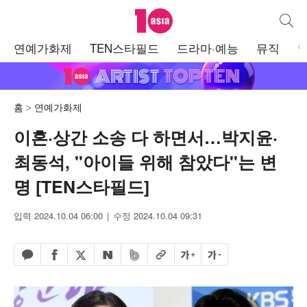
텐아시아
통합검
주
연예가화제
TEN스타필드
드라마·예능
뮤직
메
뉴
홈
연예가화제
이혼·상간 소송 다 하면서…박지윤·
최동석, "아이들 위해 참았다"는 변
명 [TEN스타필드]
입력 2024.10.04 06:00
수정 2024.10.04 09:31
페이스북 공유하기
밴드 공유하기
카카오톡 공유하기
엑스 공유하기
URL복사
글자 크게
글자 작게
네이버 공유하기