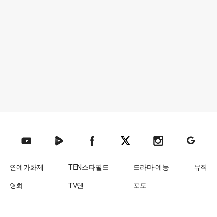
텐아시아 네이버TV
텐아시아 페이스북
텐아시아 엑스
텐아시아 인스타그램
텐아시아
텐아시아 유튜브
연예가화제
TEN스타필드
드라마·예능
뮤직
영화
TV텐
포토