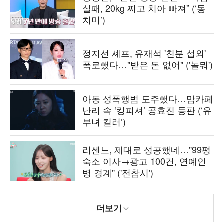
실패, 20kg 찌고 치아 빠져” (‘동
치미’)
정지선 셰프, 유재석 '친분 섭외'
폭로했다…"받은 돈 없어" ('놀뭐')
아동 성폭행범 도주했다…맘카페
난리 속 ‘킹피셔’ 공효진 등판 (‘유
부녀 킬러’)
리센느, 제대로 성공했네…"99평
숙소 이사→광고 100건, 연예인
병 경계" ('전참시')
더보기