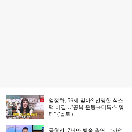
엄정화, 56세 맞아? 선명한 식스
팩 비결…"공복 운동→디톡스 워
터" ('놀토')
공형진, 7년만 방송 출연…“사업