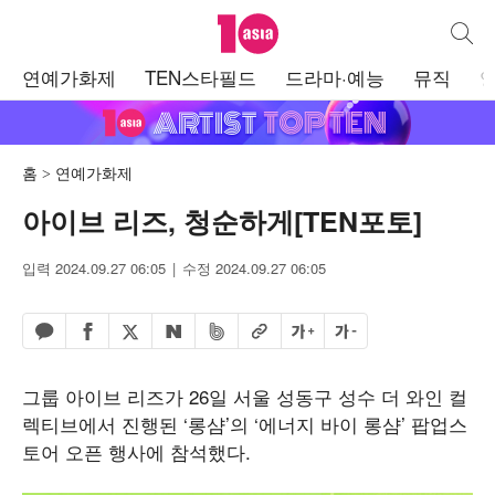
텐아시아
통합검
주
연예가화제
TEN스타필드
드라마·예능
뮤직
메
뉴
홈
연예가화제
아이브 리즈, 청순하게[TEN포토]
입력 2024.09.27 06:05
수정 2024.09.27 06:05
페이스북 공유하기
밴드 공유하기
카카오톡 공유하기
엑스 공유하기
URL복사
글자 크게
글자 작게
네이버 공유하기
그룹 아이브 리즈가 26일 서울 성동구 성수 더 와인 컬
렉티브에서 진행된 ‘롱샴’의 ‘에너지 바이 롱샴’ 팝업스
토어 오픈 행사에 참석했다.