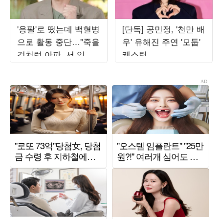
'응팔'로 떴는데 백혈병
[단독] 공민정, '천만 배
으로 활동 중단…"죽을
우' 유해진 주연 '모둡'
것처럼 아파, 서 있지
캐스팅
도 못해" ('해투')