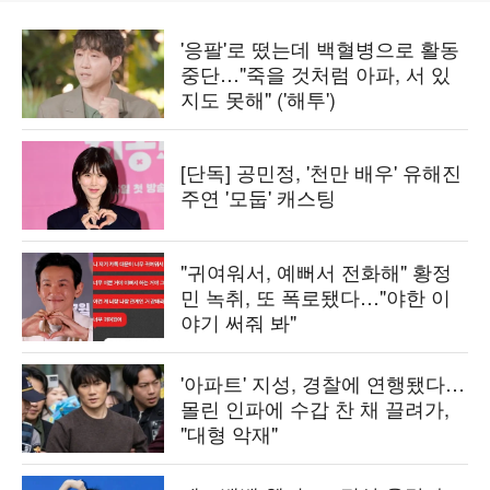
'응팔'로 떴는데 백혈병으로 활동
중단…"죽을 것처럼 아파, 서 있
지도 못해" ('해투')
[단독] 공민정, '천만 배우' 유해진
주연 '모둡' 캐스팅
"귀여워서, 예뻐서 전화해" 황정
민 녹취, 또 폭로됐다…"야한 이
야기 써줘 봐"
'아파트' 지성, 경찰에 연행됐다…
몰린 인파에 수갑 찬 채 끌려가,
"대형 악재"