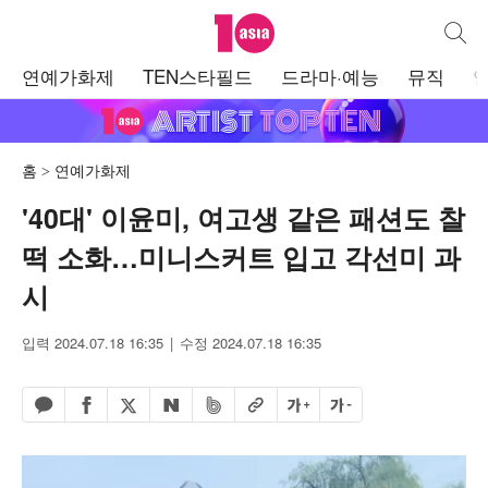
텐아시아
통합검
주
연예가화제
TEN스타필드
드라마·예능
뮤직
메
뉴
홈
연예가화제
'40대' 이윤미, 여고생 같은 패션도 찰
떡 소화…미니스커트 입고 각선미 과
시
입력 2024.07.18 16:35
수정 2024.07.18 16:35
페이스북 공유하기
밴드 공유하기
카카오톡 공유하기
엑스 공유하기
URL복사
글자 크게
글자 작게
네이버 공유하기