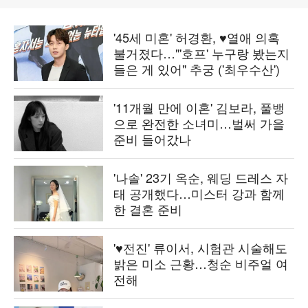
'45세 미혼' 허경환, ♥열애 의혹
불거졌다…"'호프' 누구랑 봤는지
들은 게 있어" 추궁 ('최우수산')
'11개월 만에 이혼' 김보라, 풀뱅
으로 완전한 소녀미…벌써 가을
준비 들어갔나
'나솔' 23기 옥순, 웨딩 드레스 자
태 공개했다…미스터 강과 함께
한 결혼 준비
'♥전진' 류이서, 시험관 시술해도
밝은 미소 근황…청순 비주얼 여
전해