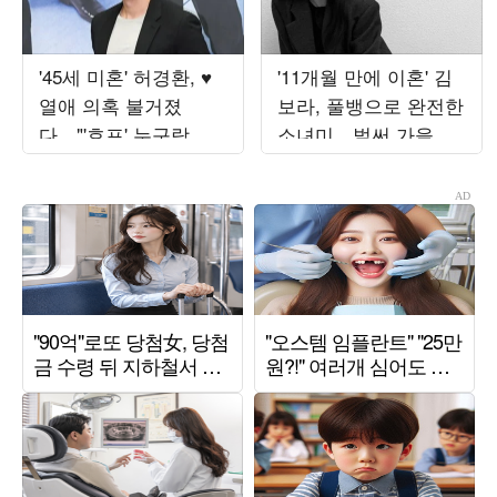
'45세 미혼' 허경환, ♥
'11개월 만에 이혼' 김
열애 의혹 불거졌
보라, 풀뱅으로 완전한
다…"'호프' 누구랑 봤
소녀미…벌써 가을 준
는지 들은 게 있어" 추
비 들어갔나
궁 ('최우수산')