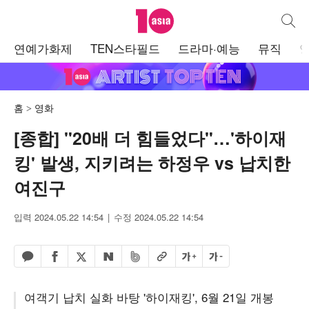
텐아시아
통합검
주
연예가화제
TEN스타필드
드라마·예능
뮤직
메
뉴
홈
영화
[종합] "20배 더 힘들었다"…'하이재
킹' 발생, 지키려는 하정우 vs 납치한
여진구
입력 2024.05.22 14:54
수정 2024.05.22 14:54
페이스북 공유하기
밴드 공유하기
카카오톡 공유하기
엑스 공유하기
URL복사
글자 크게
글자 작게
네이버 공유하기
여객기 납치 실화 바탕 '하이재킹', 6월 21일 개봉