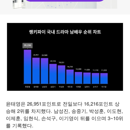
윤태영은 26,951포인트로 전일보다 16,216포인트 상
승해 2위를 차지했다. 남성진, 송중기, 박성훈, 이도현,
이제훈, 임현식, 손석구, 이기영이 뒤를 이으며 3~10위
를 기록했다.