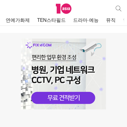
텐아시아
통합검
주
연예가화제
TEN스타필드
드라마·예능
뮤직
메
뉴