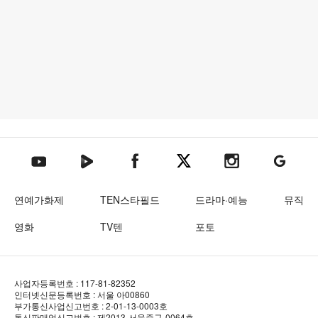
텐아시아 네이버TV
텐아시아 페이스북
텐아시아 엑스
텐아시아 인스타그램
텐아시아
텐아시아 유튜브
연예가화제
TEN스타필드
드라마·예능
뮤직
영화
TV텐
포토
사업자등록번호 : 117-81-82352
인터넷신문등록번호 : 서울 아00860
부가통신사업신고번호 : 2-01-13-0003호
통신판매업신고번호 : 제2013-서울중구-0064호