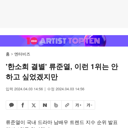
홈
엔터비즈
'한소희 결별' 류준열, 이런 1위는 안
하고 싶었겠지만
입력 2024.04.03 14:56
수정 2024.04.03 14:56
페이스북 공유하기
밴드 공유하기
카카오톡 공유하기
엑스 공유하기
URL복사
글자 크게
글자 작게
네이버 공유하기
류준열이 국내 드라마 남배우 트렌드 지수 순위 발표