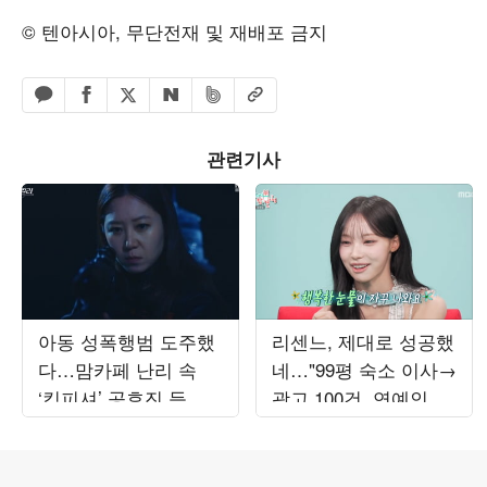
© 텐아시아, 무단전재 및 재배포 금지
페이스북 공유하기
밴드 공유하기
카카오톡 공유하기
엑스 공유하기
URL복사
네이버 공유하기
관련기사
아동 성폭행범 도주했
리센느, 제대로 성공했
다…맘카페 난리 속
네…"99평 숙소 이사→
‘킹피셔’ 공효진 등판
광고 100건, 연예인병
(‘유부녀 킬러’)
경계" ('전참시')