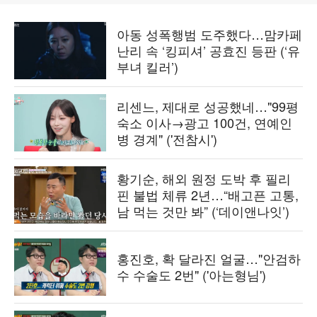
아동 성폭행범 도주했다…맘카페
난리 속 ‘킹피셔’ 공효진 등판 (‘유
부녀 킬러’)
리센느, 제대로 성공했네…"99평
숙소 이사→광고 100건, 연예인
병 경계" ('전참시')
황기순, 해외 원정 도박 후 필리
핀 불법 체류 2년…“배고픈 고통,
남 먹는 것만 봐” (‘데이앤나잇’)
홍진호, 확 달라진 얼굴…"안검하
수 수술도 2번" ('아는형님')