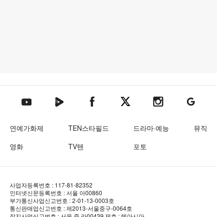
텐아시아 네이버TV
텐아시아 페이스북
텐아시아 엑스
텐아시아 인스타그램
텐아시아
텐아시아 유튜브
연예가화제
TEN스타필드
드라마·예능
뮤직
영화
TV텐
포토
사업자등록번호 : 117-81-82352
인터넷신문등록번호 : 서울 아00860
부가통신사업신고번호 : 2-01-13-0003호
통신판매업신고번호 : 제2013-서울중구-0064호
잡지사업신고번호 : 서울 중.라00439
제호 : 텐아시아