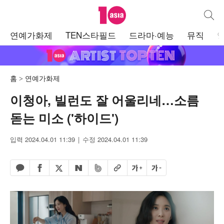
텐아시아
통합검
주
연예가화제
TEN스타필드
드라마·예능
뮤직
메
뉴
홈
연예가화제
이청아, 빌런도 잘 어울리네…소름
돋는 미소 ('하이드')
입력 2024.04.01 11:39
수정 2024.04.01 11:39
페이스북 공유하기
밴드 공유하기
카카오톡 공유하기
엑스 공유하기
URL복사
글자 크게
글자 작게
네이버 공유하기