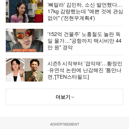
'뼈말라' 김민하, 소신 발언했다…
17kg 감량했는데 "예쁜 것에 관심
없어" ('전현무계획4')
'152억 건물주' 노홍철도 놀란 독
일 물가…"공항까지 택시비만 44
만 원" 경악
시즌5 시작부터 '겹악재'…황정민
·유연석 논란에 난감해진 '틈만나
면,'[TEN스타필드]
더보기
ADVERTISEMENT