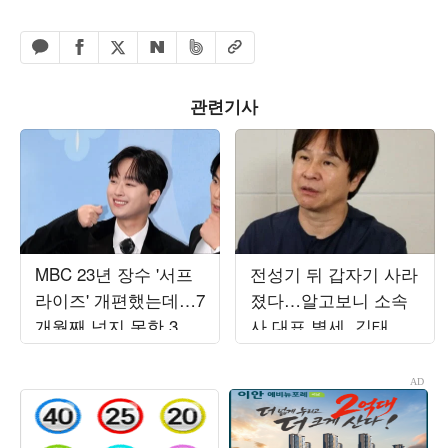
페이스북 공유하기
밴드 공유하기
카카오톡 공유하기
엑스 공유하기
URL복사
네이버 공유하기
관련기사
MBC 23년 장수 '서프
전성기 뒤 갑자기 사라
라이즈' 개편했는데…7
졌다…알고보니 소속
개월째 넘지 못한 3%
사 대표 별세, 김태원
대의 벽
이 도와 ('백투더뮤직
2')