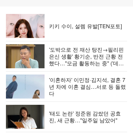
키키 수이, 설렘 유발[TEN포토]
'도박으로 전 재산 탕진→필리핀
은신 생활' 황기순, 반전 근황 전
했다…"모금 활동하는 중" ('데이
앤나잇')
'이혼하자' 이민정·김지석, 결혼 7
년 차에 이혼 결심…서로 등 돌렸
다
'태도 논란' 정준원 감쌌던 공효
진, 새 근황…"일주일 남았어"