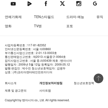
텐아시아 네이버TV
텐아시아 페이스북
텐아시아 엑스
텐아시아 인스타그램
텐아시아
텐아시아 유튜브
연예가화제
TEN스타필드
드라마·예능
뮤직
영화
TV텐
포토
사업자등록번호 : 117-81-82352
인터넷신문등록번호 : 서울 아00860
부가통신사업신고번호 : 2-01-13-0003호
통신판매업신고번호 : 제2013-서울중구-0064호
잡지사업신고번호 : 서울 중.라00439
제호 : 텐아시아
발행일자 : 2009년 5월 12일
등록일자 : 2009.05.12
발행·편집인 : 박수진
청소년보호책임자 : 김병두
상호 : (주)코리아엔터테인먼트미디어
상단 바로
회사소개
개인정보처리방침
청소년보호정책
제휴 및 광고문의
사이트맵
Copyright by
텐아시아
co., Ltd. All rights reserved.