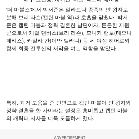
'더 마블스'에서 박서준은 알라드나 종족의 얀 왕자로
분해 브리 라슨(캡틴 마블 역)과 호흡을 맞췄다. 박서
준은 캡틴 마블과 정략 결혼한 남편이자, 든든한 지원
군으로서 캐럴 댄버스(브리 라슨), 모니카 램보(테요나
패리스), 카말라 칸(이만 벨라니) 등 세 여성 히어로와
함께 최종 전투신의 서막을 여는 역할을 맡았다.
특히, 과거 도움을 준 인연으로 캡틴 마블이 얀 왕자와
정략 결혼을 한 사이라는 설정은 흥미롭고 캡틴 마블
의 캐릭터 서사를 더욱 도톰하게 했다.
ADVERTISEMENT