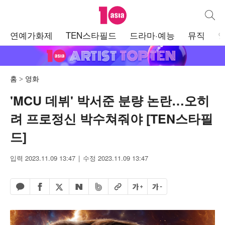
텐아시아
통합검
주
연예가화제
TEN스타필드
드라마·예능
뮤직
메
뉴
홈
영화
'MCU 데뷔' 박서준 분량 논란…오히
려 프로정신 박수쳐줘야 [TEN스타필
드]
입력 2023.11.09 13:47
수정 2023.11.09 13:47
페이스북 공유하기
밴드 공유하기
카카오톡 공유하기
엑스 공유하기
URL복사
글자 크게
글자 작게
네이버 공유하기