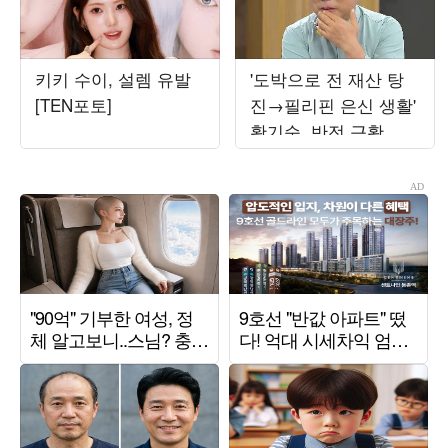
키키 수이, 설렘 유발
'도박으로 전 재산 탕
[TEN포토]
진→필리핀 은신 생활'
황기순, 반전 근황 전
했다…"모금 활동하는
중" ('데이앤나잇')