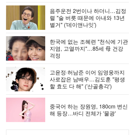
음주운전 2번이나 하더니…김정
렬 "술 버릇 때문에 아내와 13년
별거" ('데이앤나잇')
한국에 없는 조혜련 "천식에 기관
지염, 고열까지"…85세 母 건강
걱정
고윤정·허남준 이어 임영웅까지
사로잡은 남배우…김도훈 "평생
할 효도 다 해" ('산골총각')
중국어 하는 장원영, 180cm 변신
해 등장…바디 전체가 '물광'