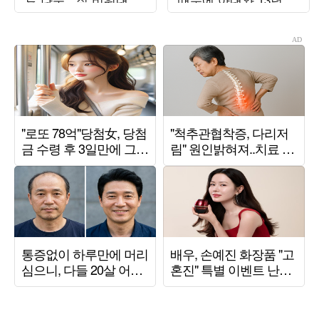
중" ('나혼산')
거" ('데이앤나잇')