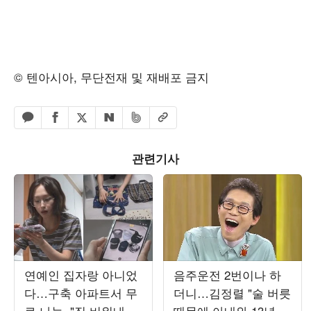
© 텐아시아, 무단전재 및 재배포 금지
페이스북 공유하기
밴드 공유하기
카카오톡 공유하기
엑스 공유하기
URL복사
네이버 공유하기
관련기사
연예인 집자랑 아니었
음주운전 2번이나 하
다…구축 아파트서 무
더니…김정렬 "술 버릇
료 나눔, "짐 비워내는
때문에 아내와 13년 별