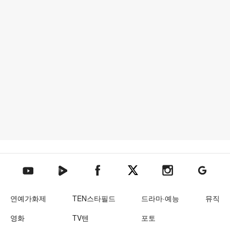
텐아시아 네이버TV
텐아시아 페이스북
텐아시아 엑스
텐아시아 인스타그램
텐아시아
텐아시아 유튜브
연예가화제
TEN스타필드
드라마·예능
뮤직
영화
TV텐
포토