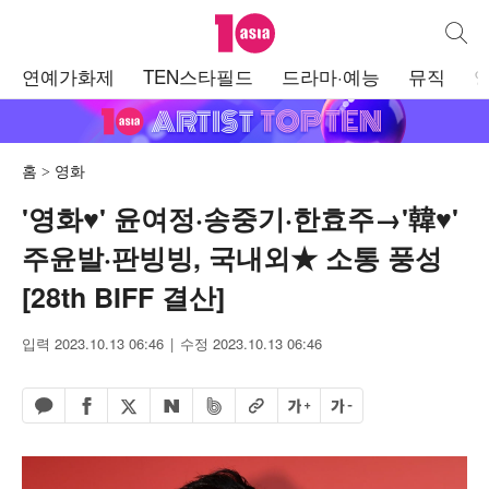
텐아시아
통합검
주
연예가화제
TEN스타필드
드라마·예능
뮤직
메
뉴
홈
영화
'영화♥' 윤여정·송중기·한효주→'韓♥'
주윤발·판빙빙, 국내외★ 소통 풍성
[28th BIFF 결산]
입력 2023.10.13 06:46
수정 2023.10.13 06:46
페이스북 공유하기
밴드 공유하기
카카오톡 공유하기
엑스 공유하기
URL복사
글자 크게
글자 작게
네이버 공유하기