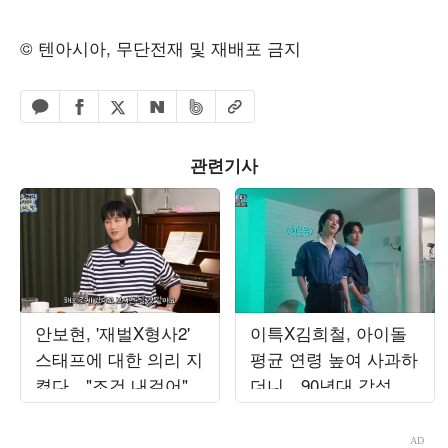
© 텐아시아, 무단전재 및 재배포 금지
페이스북 공유하기
밴드 공유하기
카카오톡 공유하기
엑스 공유하기
URL복사
네이버 공유하기
관련기사
안보현, '재벌X형사2'
이특X김희철, 아이돌
스태프에 대한 의리 지
평균 연령 높여 사과하
켰다…"조건 내걸어"
더니…90년대 감성 재
상남자 면모 ('목요일
해석 ('트기트기 이특')
밤')