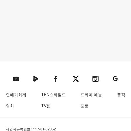
텐아시아 네이버TV
텐아시아 페이스북
텐아시아 엑스
텐아시아 인스타그램
텐아시아
텐아시아 유튜브
연예가화제
TEN스타필드
드라마·예능
뮤직
영화
TV텐
포토
사업자등록번호 : 117-81-82352