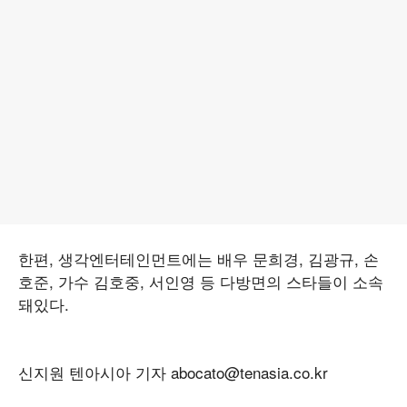
한편, 생각엔터테인먼트에는 배우 문희경, 김광규, 손
호준, 가수 김호중, 서인영 등 다방면의 스타들이 소속
돼있다.
신지원 텐아시아 기자 abocato@tenasia.co.kr