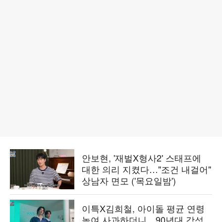
안보현, '재벌X형사2' 스태프에
대한 의리 지켰다…"조건 내걸어"
상남자 면모 ('목요일밤')
이특X김희철, 아이돌 평균 연령
높여 사과하더니…90년대 감성