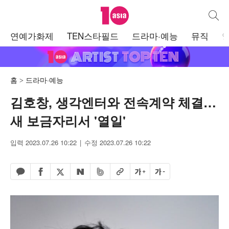
텐아시아
통합검
주
연예가화제
TEN스타필드
드라마·예능
뮤직
메
뉴
홈
드라마·예능
김호창, 생각엔터와 전속계약 체결…
새 보금자리서 '열일'
입력 2023.07.26 10:22
수정 2023.07.26 10:22
페이스북 공유하기
밴드 공유하기
카카오톡 공유하기
엑스 공유하기
URL복사
글자 크게
글자 작게
네이버 공유하기