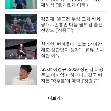
재해석 ('트기트기 이특')
김민재, 월드컵 부상 교체 비화
공개…손흥민 다음 월드컵 출전
전망도 ('짐종국')
한가인, 번아웃에 “오늘 삶 마감
해도 상관없다 생각”…유튜브 시
작한 이유
'65세' 이경규, 2030 장난감 비용
듣고 어이없어 하더니…결국 빠
져든 '왁뿌볼'의 매력 ('갓경규')
더보기