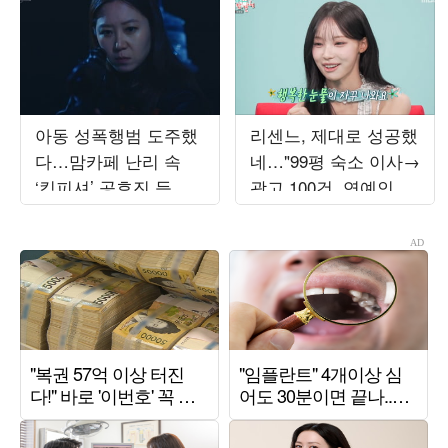
아동 성폭행범 도주했
리센느, 제대로 성공했
다…맘카페 난리 속
네…"99평 숙소 이사→
‘킹피셔’ 공효진 등판
광고 100건, 연예인병
(‘유부녀 킬러’)
경계" ('전참시')