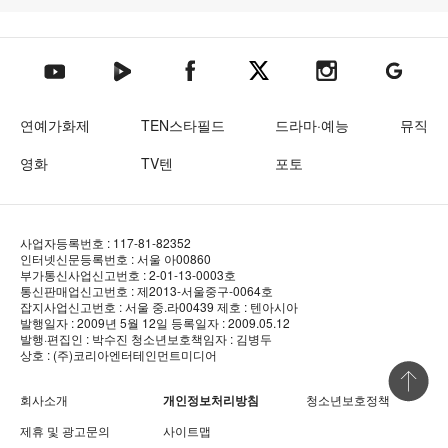
텐아시아 네이버TV
텐아시아 페이스북
텐아시아 엑스
텐아시아 인스타그램
텐아시아
텐아시아 유튜브
연예가화제
TEN스타필드
드라마·예능
뮤직
영화
TV텐
포토
사업자등록번호 : 117-81-82352
인터넷신문등록번호 : 서울 아00860
부가통신사업신고번호 : 2-01-13-0003호
통신판매업신고번호 : 제2013-서울중구-0064호
잡지사업신고번호 : 서울 중.라00439
제호 : 텐아시아
발행일자 : 2009년 5월 12일
등록일자 : 2009.05.12
발행·편집인 : 박수진
청소년보호책임자 : 김병두
상호 : (주)코리아엔터테인먼트미디어
상단 바로
회사소개
개인정보처리방침
청소년보호정책
제휴 및 광고문의
사이트맵