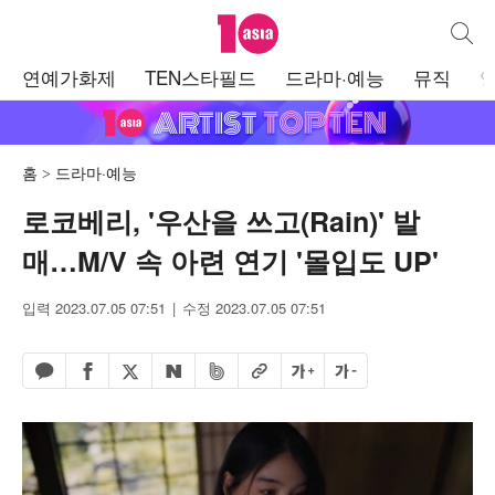
텐아시아
통합검
주
연예가화제
TEN스타필드
드라마·예능
뮤직
메
뉴
홈
드라마·예능
로코베리, '우산을 쓰고(Rain)' 발
매…M/V 속 아련 연기 '몰입도 UP'
입력 2023.07.05 07:51
수정 2023.07.05 07:51
페이스북 공유하기
밴드 공유하기
카카오톡 공유하기
엑스 공유하기
URL복사
글자 크게
글자 작게
네이버 공유하기