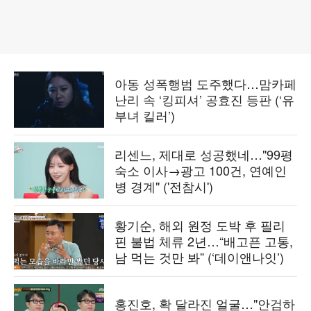
아동 성폭행범 도주했다…맘카페
난리 속 ‘킹피셔’ 공효진 등판 (‘유
부녀 킬러’)
리센느, 제대로 성공했네…"99평
숙소 이사→광고 100건, 연예인
병 경계" ('전참시')
황기순, 해외 원정 도박 후 필리
핀 불법 체류 2년…“배고픈 고통,
남 먹는 것만 봐” (‘데이앤나잇’)
홍진호, 확 달라진 얼굴…"안검하