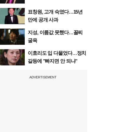
표창원, 고개 숙였다…15년
만에 공개 사과
지성, 이름값 못했다…꼴찌
굴욕
이효리도 입 다물었다…정치
갈등에 "빠지면 안 되냐"
ADVERTISEMENT