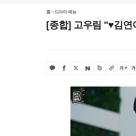
홈
드라마·예능
[종합] 고우림 "♥김