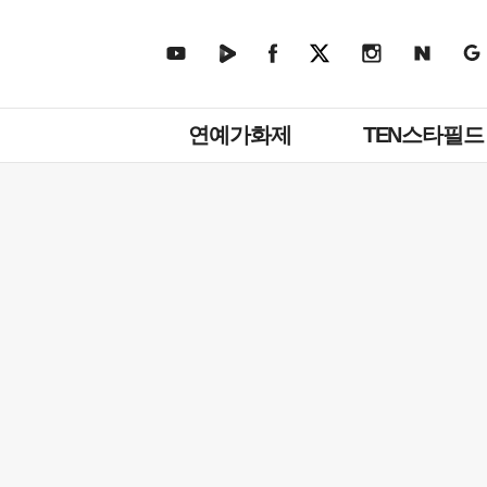
주
연예가화제
TEN스타필드
메
뉴