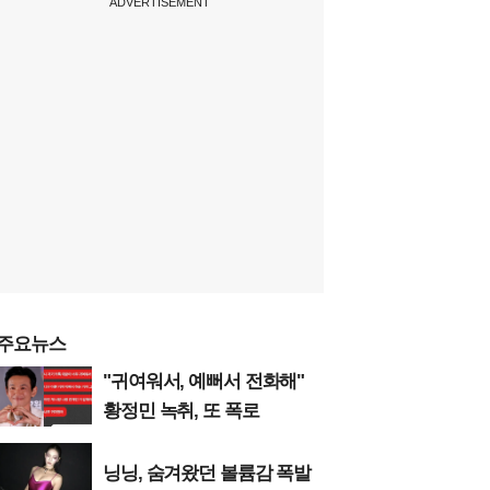
ADVERTISEMENT
주요뉴스
"귀여워서, 예뻐서 전화해"
황정민 녹취, 또 폭로
닝닝, 숨겨왔던 볼륨감 폭발