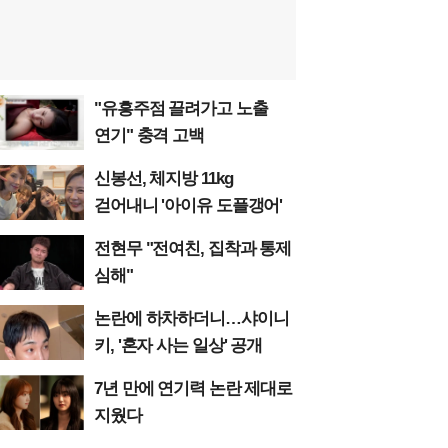
"유흥주점 끌려가고 노출
연기" 충격 고백
신봉선, 체지방 11kg
걷어내니 '아이유 도플갱어'
전현무 "전여친, 집착과 통제
심해"
논란에 하차하더니…샤이니
키, '혼자 사는 일상' 공개
7년 만에 연기력 논란 제대로
지웠다