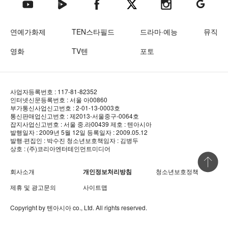
텐아시아 네이버TV
텐아시아 페이스북
텐아시아 엑스
텐아시아 인스타그램
텐아시아
텐아시아 유튜브
연예가화제
TEN스타필드
드라마·예능
뮤직
영화
TV텐
포토
사업자등록번호 : 117-81-82352
인터넷신문등록번호 : 서울 아00860
부가통신사업신고번호 : 2-01-13-0003호
통신판매업신고번호 : 제2013-서울중구-0064호
잡지사업신고번호 : 서울 중.라00439
제호 : 텐아시아
발행일자 : 2009년 5월 12일
등록일자 : 2009.05.12
발행·편집인 : 박수진
청소년보호책임자 : 김병두
상호 : (주)코리아엔터테인먼트미디어
상단 바로
회사소개
개인정보처리방침
청소년보호정책
제휴 및 광고문의
사이트맵
Copyright by
텐아시아
co., Ltd. All rights reserved.