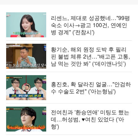
리센느, 제대로 성공했네…"99평
숙소 이사→광고 100건, 연예인
병 경계" ('전참시')
황기순, 해외 원정 도박 후 필리
핀 불법 체류 2년…“배고픈 고통,
남 먹는 것만 봐” (‘데이앤나잇’)
홍진호, 확 달라진 얼굴…"안검하
수 수술도 2번" ('아는형님')
전여친과 '환승연애' 미팅도 했는
데…허성범, ♥여친 있었다 ('아
형')