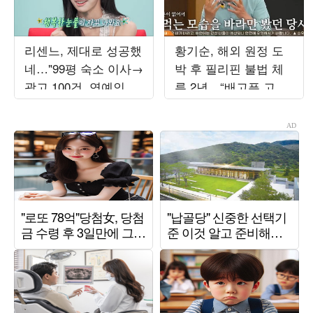
리센느, 제대로 성공했
황기순, 해외 원정 도
네…"99평 숙소 이사→
박 후 필리핀 불법 체
광고 100건, 연예인병
류 2년…“배고픈 고통,
경계" ('전참시')
남 먹는 것만 봐” (‘데
이앤나잇’)