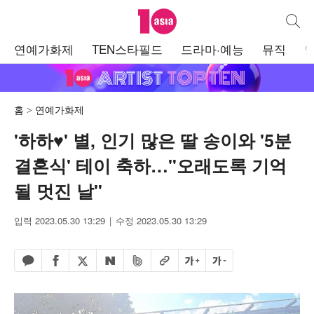
텐아시아
통합검
주
연예가화제
TEN스타필드
드라마·예능
뮤직
메
뉴
홈
연예가화제
'하하♥' 별, 인기 많은 딸 송이와 '5분
결혼식' 테이 축하…"오래도록 기억
될 멋진 날"
입력 2023.05.30 13:29
수정 2023.05.30 13:29
페이스북 공유하기
밴드 공유하기
카카오톡 공유하기
엑스 공유하기
URL복사
글자 크게
글자 작게
네이버 공유하기