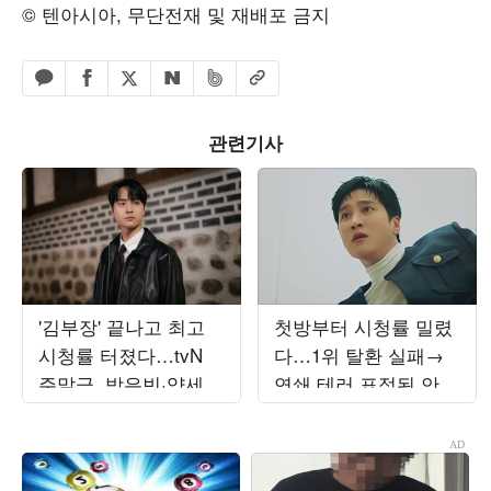
© 텐아시아, 무단전재 및 재배포 금지
페이스북 공유하기
밴드 공유하기
카카오톡 공유하기
엑스 공유하기
URL복사
네이버 공유하기
관련기사
'김부장' 끝나고 최고
첫방부터 시청률 밀렸
시청률 터졌다…tvN
다…1위 탈환 실패→
주말극, 박은빈·양세종
연쇄 테러 표적된 안보
·옹성우 삼각관계 ('오
현 '6.1%' ('재벌X형사
싹한')
2')[종합]