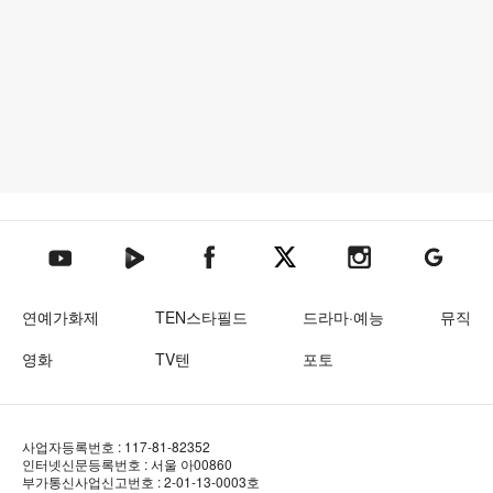
텐아시아 네이버TV
텐아시아 페이스북
텐아시아 엑스
텐아시아 인스타그램
텐아시아
텐아시아 유튜브
연예가화제
TEN스타필드
드라마·예능
뮤직
영화
TV텐
포토
사업자등록번호 : 117-81-82352
인터넷신문등록번호 : 서울 아00860
부가통신사업신고번호 : 2-01-13-0003호