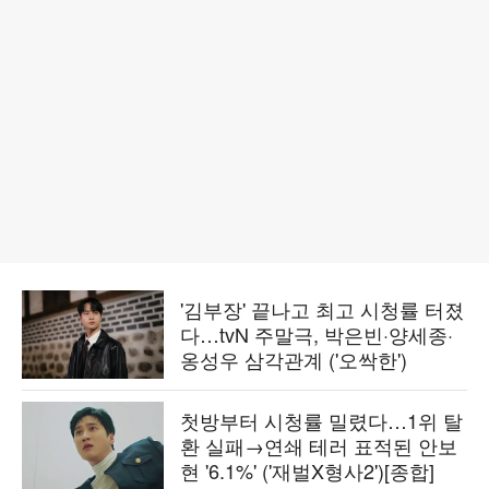
'김부장' 끝나고 최고 시청률 터졌
다…tvN 주말극, 박은빈·양세종·
옹성우 삼각관계 ('오싹한')
첫방부터 시청률 밀렸다…1위 탈
환 실패→연쇄 테러 표적된 안보
현 '6.1%' ('재벌X형사2')[종합]