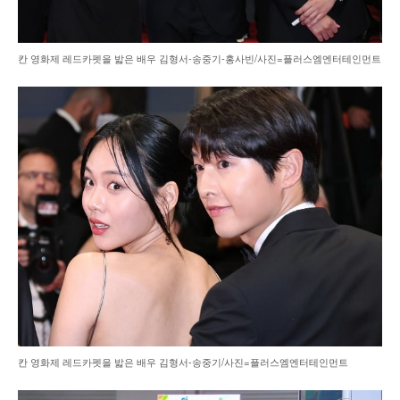
칸 영화제 레드카펫을 밟은 배우 김형서-송중기-홍사빈/사진=플러스엠엔터테인먼트
칸 영화제 레드카펫을 밟은 배우 김형서-송중기/사진=플러스엠엔터테인먼트