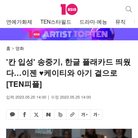
텐아시아
통합검
주
연예가화제
TEN스타필드
드라마·예능
뮤직
메
뉴
홈
영화
'칸 입성' 송중기, 한글 플래카드 띄웠
다…이젠 ♥케이티와 아기 곁으로
[TEN피플]
입력 2023.05.25 14:00
수정 2023.05.25 14:00
페이스북 공유하기
밴드 공유하기
카카오톡 공유하기
엑스 공유하기
URL복사
글자 크게
글자 작게
네이버 공유하기