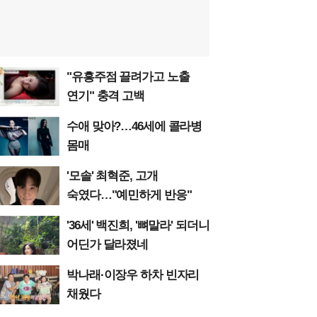
"유흥주점 끌려가고 노출
연기" 충격 고백
수애 맞아?…46세에 콜라병
몸매
'모솔' 최혁준, 고개
숙였다…"예민하게 반응"
'36세' 백진희, '뼈말라' 되더니
어딘가 달라졌네
박나래·이장우 하차 빈자리
채웠다