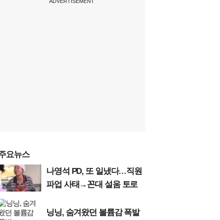
ADVERTISEMENT
주요뉴스
나영석 PD, 또 일냈다…직원
파업 사태→꼰대 설움 토로
닝닝, 숨겨왔던 볼륨감 폭발