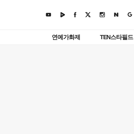
주
연예가화제
TEN스타필드
메
뉴