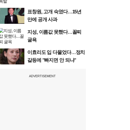
표창원, 고개 숙였다…15년
만에 공개 사과
지성, 이름값 못했다…꼴찌
굴욕
이효리도 입 다물었다…정치
갈등에 "빠지면 안 되냐"
ADVERTISEMENT