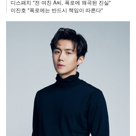
디스패치 "전 여친 A씨, 폭로에 왜곡된 진실"
이진호 "폭로에는 반드시 책임이 따른다"