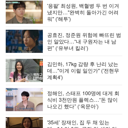
'응팔' 최성원, 백혈병 두 번 이겨
냈지만…"완벽히 돌아가긴 어려
워" ('해투')
공효진, 정준원 위험에 빠뜨린 범
인 알았다…“내 구원자는 내 남
편” (‘유부녀 킬러’)
김민하, 17kg 감량 후 난리 났는
데…"이게 이럴 일인가" ('전현무
계획4')
정해인, 스태프 100명에 대게 회
식비 3천만원 플렉스…“돈 많이
나오긴 했다” (‘옥문아’)
'35세' 장재인, 집 두 채 있는