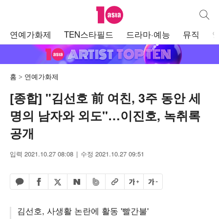
텐아시아
통합검
주
연예가화제
TEN스타필드
드라마·예능
뮤직
메
뉴
홈
연예가화제
[종합] "김선호 前 여친, 3주 동안 세
명의 남자와 외도"…이진호, 녹취록
공개
입력 2021.10.27 08:08
수정 2021.10.27 09:51
페이스북 공유하기
밴드 공유하기
카카오톡 공유하기
엑스 공유하기
URL복사
글자 크게
글자 작게
네이버 공유하기
김선호, 사생활 논란에 활동 '빨간불'