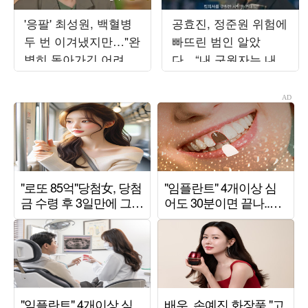
'응팔' 최성원, 백혈병
공효진, 정준원 위험에
두 번 이겨냈지만…"완
빠뜨린 범인 알았
벽히 돌아가긴 어려워"
다…“내 구원자는 내
('해투')
남편” (‘유부녀 킬러’)