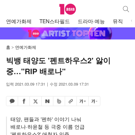
텐아시아
통합검
주
연예가화제
TEN스타필드
드라마·예능
뮤직
메
뉴
홈
연예가화제
빅뱅 태양도 '펜트하우스2' 앓이
중…"RIP 배로나"
입력 2021.03.09 17:31
수정 2021.03.09 17:31
페이스북 공유하기
밴드 공유하기
카카오톡 공유하기
엑스 공유하기
URL복사
글자 크게
글자 작게
네이버 공유하기
태양, 팬들과 '펜하' 이야기 나눠
배로나·하윤철 등 극중 이름 언급
'펜트하우스2' 애청자 인증