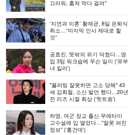
끄러워, 훔쳐 먹다 걸려"
‘지연과 이혼’ 황재균, 8일 은퇴식
취소…“마지막 인사 제대로 할
것”
공효진, 뜻밖의 위기 닥쳤다…영
업 3팀 워크숍에 무슨 일이 ('유부
녀 킬러')
"플러팅 잘못하면 고소 당해" 43
세 김희철, 소신 발언 했다…20년
전 리즈 시절 회상 ('힛트쏭')
하영, 여군 장교 출신·무에타이
고수설에 입 열었다…"잘못 퍼진
정보" ('홍건데')