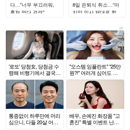
다…"너무 부끄러워,
8일 은퇴식 취소…“마
훔쳐 먹다 걸려"
지막 인사 제대로 할
것”