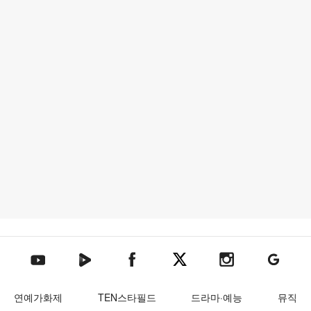
텐아시아 네이버TV
텐아시아 페이스북
텐아시아 엑스
텐아시아 인스타그램
텐아시아
텐아시아 유튜브
연예가화제
TEN스타필드
드라마·예능
뮤직