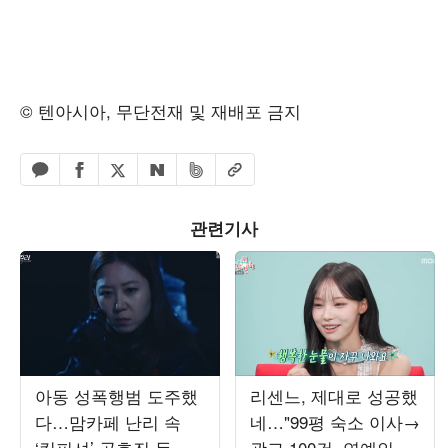
© 텐아시아, 무단전재 및 재배포 금지
페이스북 공유하기
밴드 공유하기
카카오톡 공유하기
엑스 공유하기
URL복사
네이버 공유하기
관련기사
아동 성폭행범 도주했
리센느, 제대로 성공했
다…맘카페 난리 속
네…"99평 숙소 이사→
‘킹피셔’ 공효진 등판
광고 100건, 연예인병