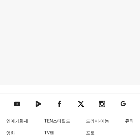
텐아시아 네이버TV
텐아시아 페이스북
텐아시아 엑스
텐아시아 인스타그램
텐아시아
텐아시아 유튜브
연예가화제
TEN스타필드
드라마·예능
뮤직
영화
TV텐
포토