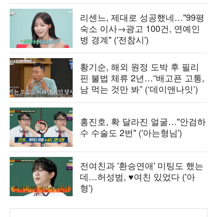
리센느, 제대로 성공했네…"99평
숙소 이사→광고 100건, 연예인
병 경계" ('전참시')
황기순, 해외 원정 도박 후 필리
핀 불법 체류 2년…“배고픈 고통,
남 먹는 것만 봐” (‘데이앤나잇’)
홍진호, 확 달라진 얼굴…"안검하
수 수술도 2번" ('아는형님')
전여친과 '환승연애' 미팅도 했는
데…허성범, ♥여친 있었다 ('아
형')