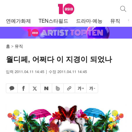
텐아시아
통합검
주
연예가화제
TEN스타필드
드라마·예능
뮤직
메
뉴
홈
뮤직
월디페, 어쩌다 이 지경이 되었나
입력 2011.04.11 14:45
수정 2011.04.11 14:45
페이스북 공유하기
밴드 공유하기
카카오톡 공유하기
엑스 공유하기
URL복사
글자 크게
글자 작게
네이버 공유하기