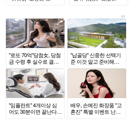
(‘유부녀 킬러’)
경계" ('전참시')