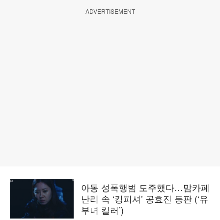
ADVERTISEMENT
아동 성폭행범 도주했다…맘카페
난리 속 ‘킹피셔’ 공효진 등판 (‘유
부녀 킬러’)