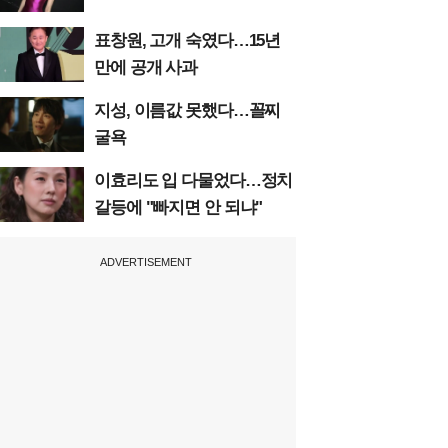
표창원, 고개 숙였다…15년
만에 공개 사과
지성, 이름값 못했다…꼴찌
굴욕
이효리도 입 다물었다…정치
갈등에 "빠지면 안 되냐"
ADVERTISEMENT