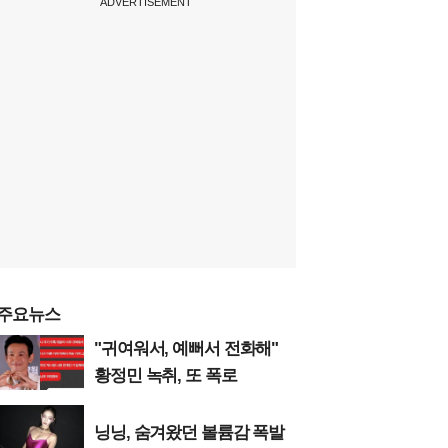
ADVERTISEMENT
주요뉴스
"귀여워서, 예뻐서 전화해"
황정민 녹취, 또 폭로
닝닝, 숨겨왔던 볼륨감 폭발