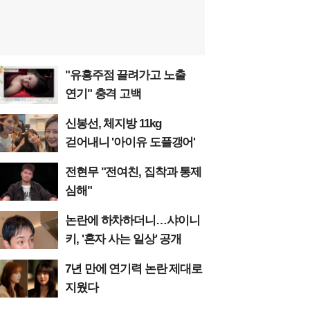
"유흥주점 끌려가고 노출
연기" 충격 고백
신봉선, 체지방 11kg
걷어내니 '아이유 도플갱어'
전현무 "전여친, 집착과 통제
심해"
논란에 하차하더니…샤이니
키, '혼자 사는 일상' 공개
7년 만에 연기력 논란 제대로
지웠다