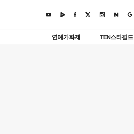
주
연예가화제
TEN스타필드
메
뉴