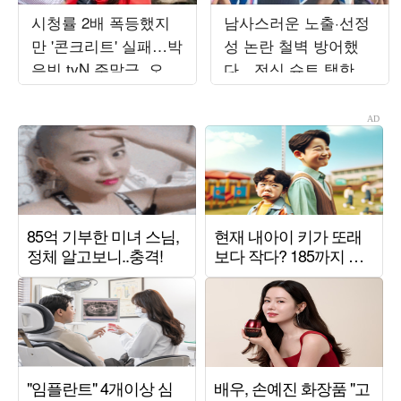
시청률 2배 폭등했지
남사스러운 노출·선정
만 '콘크리트' 실패…박
성 논란 철벽 방어했
은빈 tvN 주말극, 오르
다…전신 슈트 택한 최
락내리락 수치 변동
예나, '워터밤 여신' 새
('오싹한')
역사