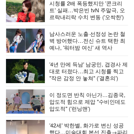
시청률 2배 폭등했지만 '콘크리
트' 실패…박은빈 tvN 주말극, 오
르락내리락 수치 변동 ('오싹한')
남사스러운 노출·선정성 논란 철
벽 방어했다…전신 슈트 택한 최
예나, '워터밤 여신' 새 역사
'4년 만에 득남' 남궁민, 겹경사 제
대로 터졌다…최고 시청률 찍고
"작은 감정 안 놓쳐" ('결혼의')
이 정도면 반칙 아닌가…김종국,
압도적 힘으로 제압 "수비인데도
압도적" ('런닝맨')
'42세' 박한별, 화가로 변신 성공
했다…미술대회 본선 진출→파리