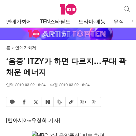
텐아시아
통합검
주
연예가화제
TEN스타필드
드라마·예능
뮤직
메
뉴
홈
연예가화제
‘음중’ ITZY가 하면 다르지…무대 꽉
채운 에너지
입력 2019.03.02 16:24
수정 2019.03.02 16:24
페이스북 공유하기
밴드 공유하기
카카오톡 공유하기
엑스 공유하기
URL복사
글자 크게
글자 작게
네이버 공유하기
[텐아시아=유청희 기자]