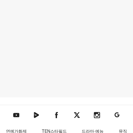
텐아시아 네이버TV
텐아시아 페이스북
텐아시아 엑스
텐아시아 인스타그램
텐아시아
텐아시아 유튜브
연예가화제
TEN스타필드
드라마·예능
뮤직