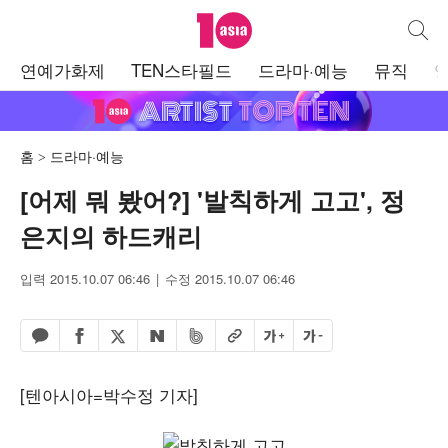
텐아시아
통합검
주
연예가화제
TEN스타필드
드라마·예능
뮤직
메
뉴
홈
드라마·예능
[어제 뭐 봤어?] '발칙하게 고고', 정
은지의 하드캐리
입력 2015.10.07 06:46
수정 2015.10.07 06:46
페이스북 공유하기
밴드 공유하기
카카오톡 공유하기
엑스 공유하기
URL복사
글자 크게
글자 작게
네이버 공유하기
[텐아시아=박수정 기자]