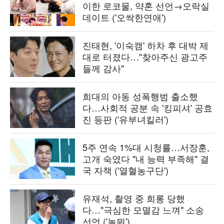
이한 로코물, 약혼 선언→오락실
데이트 ('오싹한연애')
진태현, '이숙캠' 하차 후 대박 제
대로 터졌다…"찾아주신 광고주
들께 감사"
희대의 아동 성폭행범 출소했
다…사회적 공분 속 '킹피셔' 공효
진 등판 ('유부녀킬러')
5주 연속 1%대 시청률…서장훈,
고개 숙였다 "내 능력 부족해" 결
국 자책 ('열혈농구단')
유재석, 촬영 중 희롱 당했
다…"극심한 모멸감 느껴" 소송
선언 ('놀뭐')