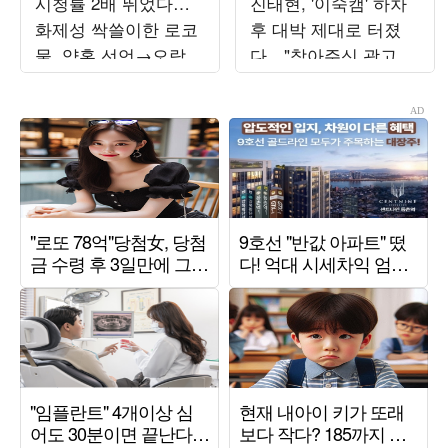
시청률 2배 뛰었다…
진태현, '이숙캠' 하차
화제성 싹쓸이한 로코
후 대박 제대로 터졌
물, 약혼 선언→오락실
다…"찾아주신 광고주
데이트 ('오싹한연애')
들께 감사"