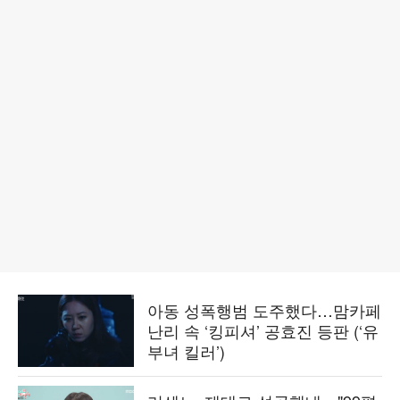
아동 성폭행범 도주했다…맘카페
난리 속 ‘킹피셔’ 공효진 등판 (‘유
부녀 킬러’)