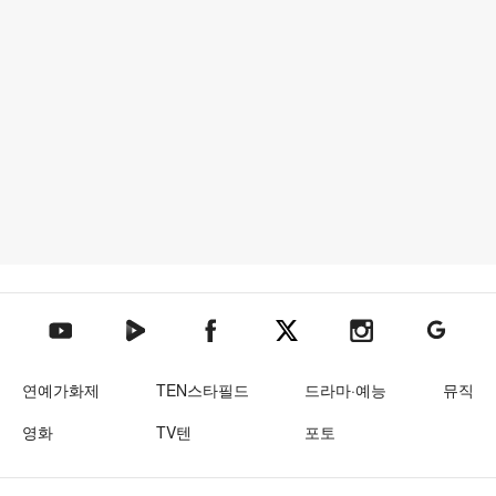
텐아시아 네이버TV
텐아시아 페이스북
텐아시아 엑스
텐아시아 인스타그램
텐아시아
텐아시아 유튜브
연예가화제
TEN스타필드
드라마·예능
뮤직
영화
TV텐
포토