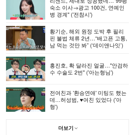
리센느, 제대로 성공했네…"99평
숙소 이사→광고 100건, 연예인
병 경계" ('전참시')
황기순, 해외 원정 도박 후 필리
핀 불법 체류 2년…“배고픈 고통,
남 먹는 것만 봐” (‘데이앤나잇’)
홍진호, 확 달라진 얼굴…"안검하
수 수술도 2번" ('아는형님')
전여친과 '환승연애' 미팅도 했는
데…허성범, ♥여친 있었다 ('아
형')
더보기