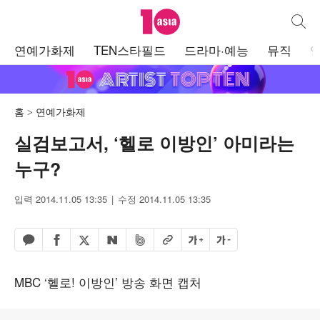
텐아시아
통합검
주
연예가화제
TEN스타필드
드라마·예능
뮤직
메
뉴
홈
연예가화제
실검보고서, ‘헬로 이방인’ 아미라는
누구?
입력 2014.11.05 13:35
수정 2014.11.05 13:35
페이스북 공유하기
밴드 공유하기
카카오톡 공유하기
엑스 공유하기
URL복사
글자 크게
글자 작게
네이버 공유하기
MBC ‘헬로! 이방인’ 방송 화면 캡처