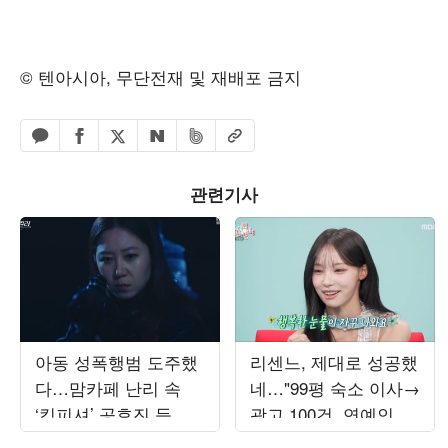
© 텐아시아, 무단전재 및 재배포 금지
페이스북 공유하기
밴드 공유하기
카카오톡 공유하기
엑스 공유하기
URL복사
네이버 공유하기
관련기사
아동 성폭행범 도주했
리센느, 제대로 성공했
다…맘카페 난리 속
네…"99평 숙소 이사→
‘킹피셔’ 공효진 등판
광고 100건, 연예인병
(‘유부녀 킬러’)
경계" ('전참시')