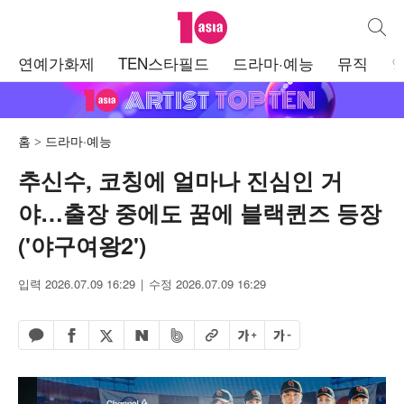
텐아시아
통합검
주
연예가화제
TEN스타필드
드라마·예능
뮤직
메
뉴
홈
드라마·예능
추신수, 코칭에 얼마나 진심인 거
야…출장 중에도 꿈에 블랙퀸즈 등장
('야구여왕2')
입력 2026.07.09 16:29
수정 2026.07.09 16:29
페이스북 공유하기
밴드 공유하기
카카오톡 공유하기
엑스 공유하기
URL복사
글자 크게
글자 작게
네이버 공유하기