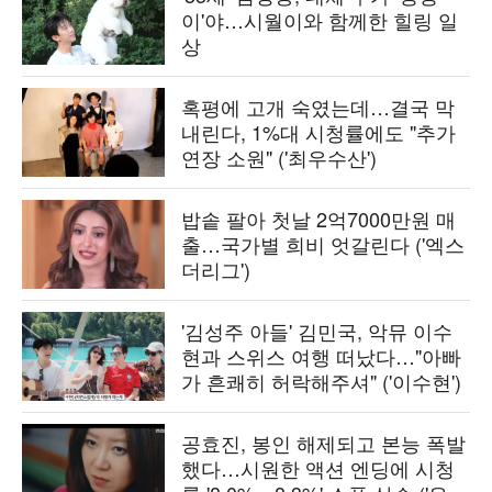
이'야…시월이와 함께한 힐링 일
상
혹평에 고개 숙였는데…결국 막
내린다, 1%대 시청률에도 "추가
연장 소원" ('최우수산')
밥솥 팔아 첫날 2억7000만원 매
출…국가별 희비 엇갈린다 ('엑스
더리그')
'김성주 아들' 김민국, 악뮤 이수
현과 스위스 여행 떠났다…"아빠
가 흔쾌히 허락해주셔" ('이수현')
공효진, 봉인 해제되고 본능 폭발
했다…시원한 액션 엔딩에 시청