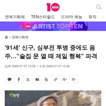
텐아시아
통합검
주
연예가화제
TEN스타필드
드라마·예능
뮤직
메
뉴
홈
연예가화제
'91세' 신구, 심부전 투병 중에도 음
주…"술집 문 열 때 제일 행복" 파격
입력 2026.07.07 13:52
수정 2026.07.07 13:52
페이스북 공유하기
밴드 공유하기
카카오톡 공유하기
엑스 공유하기
URL복사
글자 크게
글자 작게
네이버 공유하기