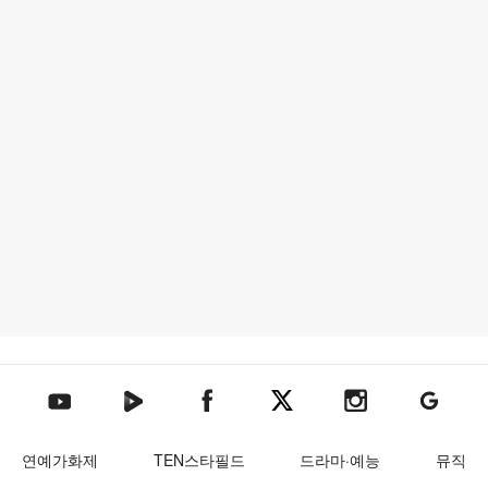
텐아시아 네이버TV
텐아시아 페이스북
텐아시아 엑스
텐아시아 인스타그램
텐아시아
텐아시아 유튜브
연예가화제
TEN스타필드
드라마·예능
뮤직