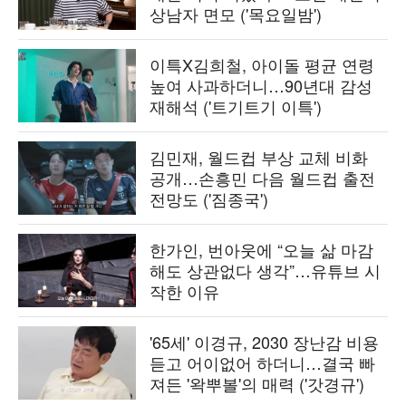
상남자 면모 ('목요일밤')
이특X김희철, 아이돌 평균 연령
높여 사과하더니…90년대 감성
재해석 ('트기트기 이특')
김민재, 월드컵 부상 교체 비화
공개…손흥민 다음 월드컵 출전
전망도 ('짐종국')
한가인, 번아웃에 “오늘 삶 마감
해도 상관없다 생각”…유튜브 시
작한 이유
'65세' 이경규, 2030 장난감 비용
듣고 어이없어 하더니…결국 빠
져든 '왁뿌볼'의 매력 ('갓경규')