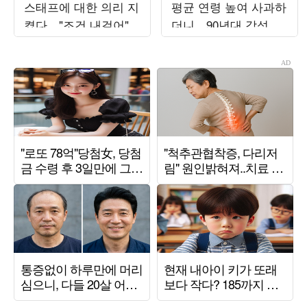
스태프에 대한 의리 지
평균 연령 높여 사과하
켰다…"조건 내걸어"
더니…90년대 감성 재
상남자 면모 ('목요일
해석 ('트기트기 이특')
밤')