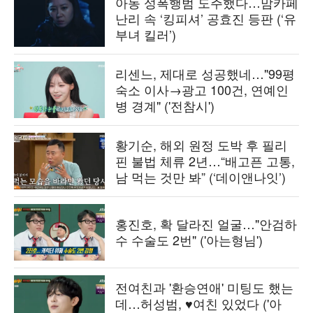
아동 성폭행범 도주했다…맘카페
난리 속 ‘킹피셔’ 공효진 등판 (‘유
부녀 킬러’)
리센느, 제대로 성공했네…"99평
숙소 이사→광고 100건, 연예인
병 경계" ('전참시')
황기순, 해외 원정 도박 후 필리
핀 불법 체류 2년…“배고픈 고통,
남 먹는 것만 봐” (‘데이앤나잇’)
홍진호, 확 달라진 얼굴…"안검하
수 수술도 2번" ('아는형님')
전여친과 '환승연애' 미팅도 했는
데…허성범, ♥여친 있었다 ('아