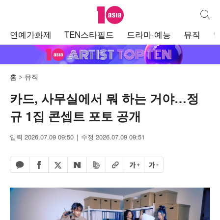
텐아시아
통합검
주
연예가화제
TEN스타필드
드라마·예능
뮤직
메
뉴
홈
뮤직
카드, 사무실에서 뭐 하는 거야…정
규 1집 콘셉트 포토 공개
입력 2026.07.09 09:50
수정 2026.07.09 09:51
페이스북 공유하기
밴드 공유하기
카카오톡 공유하기
엑스 공유하기
URL복사
글자 크게
글자 작게
네이버 공유하기