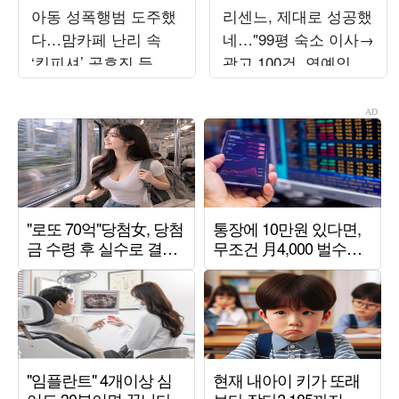
아동 성폭행범 도주했
리센느, 제대로 성공했
다…맘카페 난리 속
네…"99평 숙소 이사→
‘킹피셔’ 공효진 등판
광고 100건, 연예인병
(‘유부녀 킬러’)
경계" ('전참시')