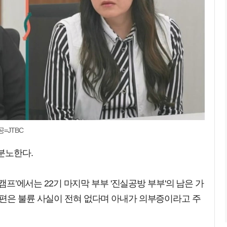
=JTBC
분노한다.
려캠프’에서는 22기 마지막 부부 '진실공방 부부'의 남은 가
남편은 불륜 사실이 전혀 없다며 아내가 의부증이라고 주