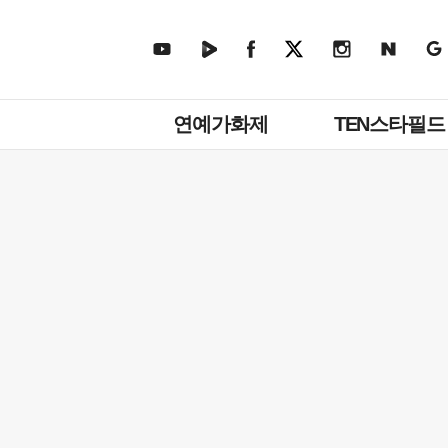
주
연예가화제
TEN스타필드
메
뉴