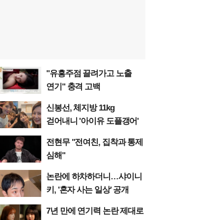
"유흥주점 끌려가고 노출
연기" 충격 고백
신봉선, 체지방 11kg
걷어내니 '아이유 도플갱어'
전현무 "전여친, 집착과 통제
심해"
논란에 하차하더니…샤이니
키, '혼자 사는 일상' 공개
7년 만에 연기력 논란 제대로