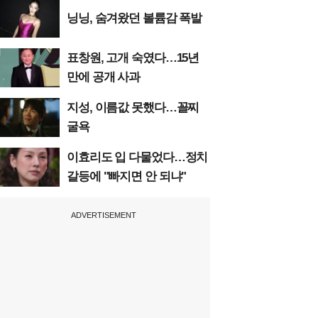
닝닝, 숨겨왔던 볼륨감 폭발
표창원, 고개 숙였다…15년
만에 공개 사과
지성, 이름값 못했다…꼴찌
굴욕
이효리도 입 다물었다…정치
갈등에 "빠지면 안 되냐"
ADVERTISEMENT