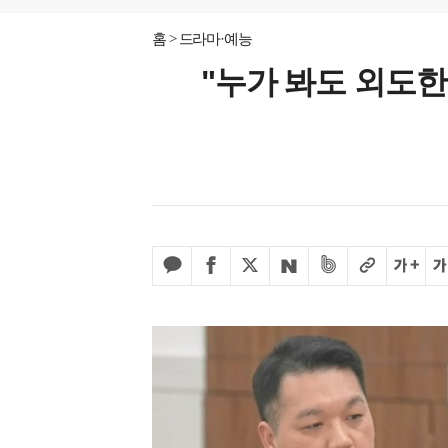
홈
드라마·예능
"누가 봐도 외도한