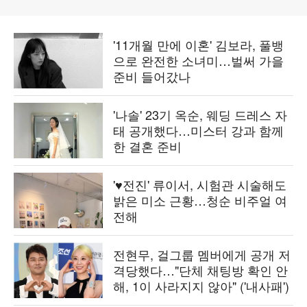
'11개월 만에 이혼' 김보라, 풀뱅
으로 완전한 소녀미…벌써 가을
준비 들어갔나
'나솔' 23기 옥순, 웨딩 드레스 자
태 공개했다…미스터 강과 함께
한 결혼 준비
'♥전진' 류이서, 시험관 시술해도
밝은 미소 근황…청순 비주얼 여
전해
전현무, 걸그룹 멤버에게 공개 저
격당했다…"단체 채팅방 확인 안
해, 1이 사라지지 않아" ('내사패')