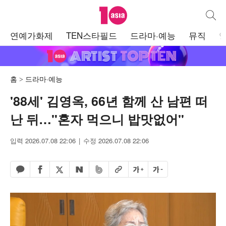
텐아시아
통합검
주
연예가화제
TEN스타필드
드라마·예능
뮤직
메
뉴
홈
드라마·예능
'88세' 김영옥, 66년 함께 산 남편 떠
난 뒤…"혼자 먹으니 밥맛없어"
입력 2026.07.08 22:06
수정 2026.07.08 22:06
페이스북 공유하기
밴드 공유하기
카카오톡 공유하기
엑스 공유하기
URL복사
글자 크게
글자 작게
네이버 공유하기