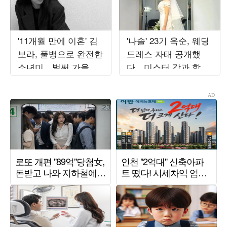
'11개월 만에 이혼' 김
'나솔' 23기 옥순, 웨딩
보라, 풀뱅으로 완전한
드레스 자태 공개했
소녀미…벌써 가을 준
다…미스터 강과 함께
비 들어갔나
한 결혼 준비