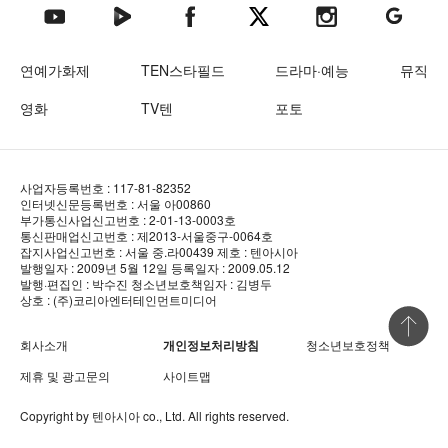
텐아시아 네이버TV
텐아시아 페이스북
텐아시아 엑스
텐아시아 인스타그램
텐아시아
텐아시아 유튜브
연예가화제
TEN스타필드
드라마·예능
뮤직
영화
TV텐
포토
사업자등록번호 : 117-81-82352
인터넷신문등록번호 : 서울 아00860
부가통신사업신고번호 : 2-01-13-0003호
통신판매업신고번호 : 제2013-서울중구-0064호
잡지사업신고번호 : 서울 중.라00439
제호 : 텐아시아
발행일자 : 2009년 5월 12일
등록일자 : 2009.05.12
발행·편집인 : 박수진
청소년보호책임자 : 김병두
상호 : (주)코리아엔터테인먼트미디어
상단 바로
회사소개
개인정보처리방침
청소년보호정책
제휴 및 광고문의
사이트맵
Copyright by
텐아시아
co., Ltd. All rights reserved.