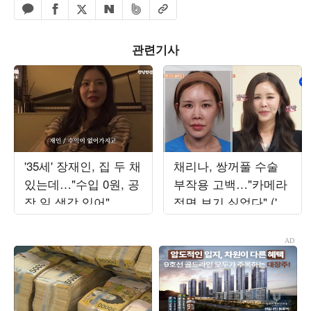
페이스북 공유하기
밴드 공유하기
카카오톡 공유하기
엑스 공유하기
URL복사
네이버 공유하기
관련기사
'35세' 장재인, 집 두 채
채리나, 쌍꺼풀 수술
있는데…"수입 0원, 공
부작용 고백…"카메라
장 일 생각 있어"
정면 보기 싫었다" ('터
치미')