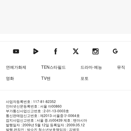
텐아시아 네이버TV
텐아시아 페이스북
텐아시아 엑스
텐아시아 인스타그램
텐아시아
텐아시아 유튜브
연예가화제
TEN스타필드
드라마·예능
뮤직
영화
TV텐
포토
사업자등록번호 : 117-81-82352
인터넷신문등록번호 : 서울 아00860
부가통신사업신고번호 : 2-01-13-0003호
통신판매업신고번호 : 제2013-서울중구-0064호
잡지사업신고번호 : 서울 중.라00439
제호 : 텐아시아
발행일자 : 2009년 5월 12일
등록일자 : 2009.05.12
발행·편집인 : 박수진
청소년보호책임자 : 김병두