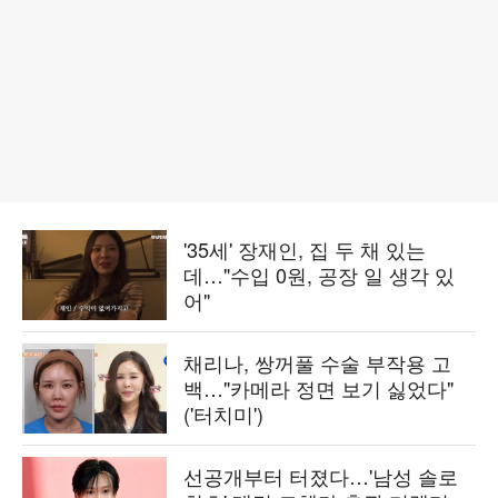
'35세' 장재인, 집 두 채 있는
데…"수입 0원, 공장 일 생각 있
어"
채리나, 쌍꺼풀 수술 부작용 고
백…"카메라 정면 보기 싫었다"
('터치미')
선공개부터 터졌다…'남성 솔로