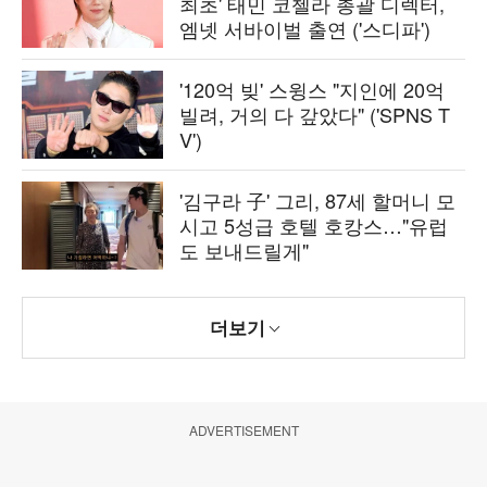
최초' 태민 코첼라 총괄 디렉터,
엠넷 서바이벌 출연 ('스디파')
'120억 빚' 스윙스 "지인에 20억
빌려, 거의 다 갚았다" ('SPNS T
V')
'김구라 子' 그리, 87세 할머니 모
시고 5성급 호텔 호캉스…"유럽
도 보내드릴게"
더보기
ADVERTISEMENT