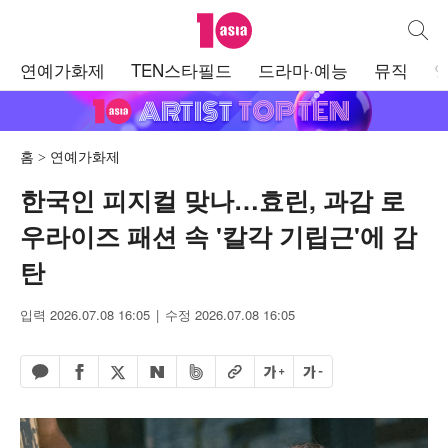
텐아시아
통합검
주
연예가화제
TEN스타필드
드라마·예능
뮤직
메
뉴
홈
연예가화제
한국인 피지컬 맞나…효린, 과감 로
우라이즈 패션 속 '칼각 기립근'에 감
탄
입력 2026.07.08 16:05
수정 2026.07.08 16:05
페이스북 공유하기
밴드 공유하기
카카오톡 공유하기
엑스 공유하기
URL복사
글자 크게
글자 작게
네이버 공유하기