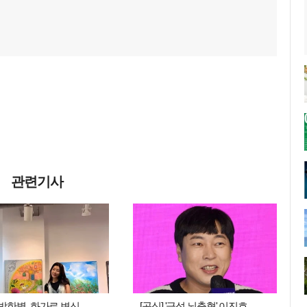
관련기사
' 박한별, 화가로 변신
[공식] '급성 뇌출혈' 이진호,