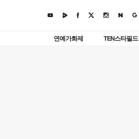
주
연예가화제
TEN스타필드
메
뉴