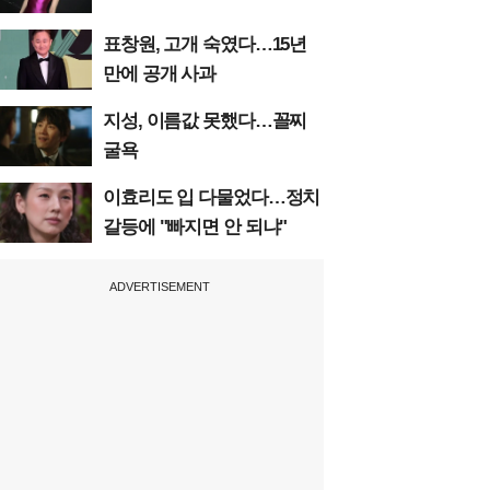
표창원, 고개 숙였다…15년
만에 공개 사과
지성, 이름값 못했다…꼴찌
굴욕
이효리도 입 다물었다…정치
갈등에 "빠지면 안 되냐"
ADVERTISEMENT