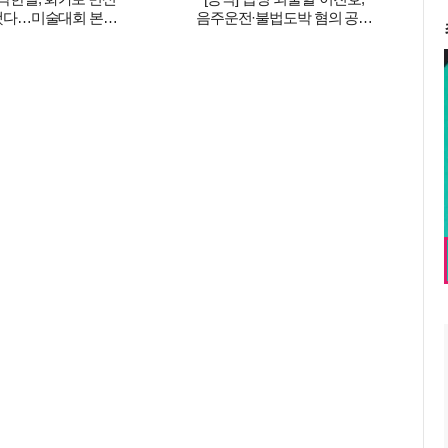
했다…미술대회 본선
음주운전·불법도박 혐의 공판
파리 초대전까지 '못
앞두고 퇴원했다…"안정
하는 게 뭐야'
취하는 중"