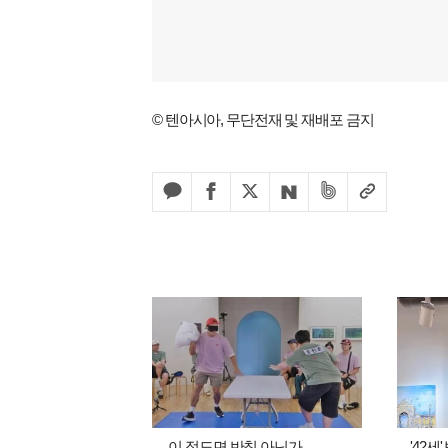
© 텐아시아, 무단전재 및 재배포 금지
이 정도면 반칙 아닌가…
'42세