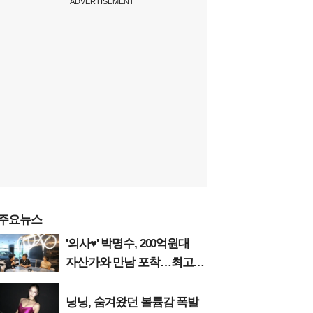
ADVERTISEMENT
주요뉴스
'의사♥' 박명수, 200억원대
자산가와 만남 포착…최고급
수입차 판매왕
닝닝, 숨겨왔던 볼륨감 폭발