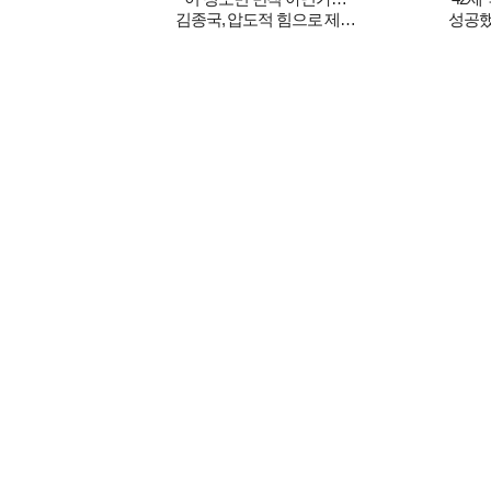
김종국, 압도적 힘으로 제압
성공
"수비인데도 압도적" ('런닝맨')
진출→