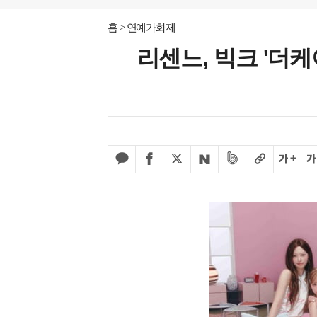
홈
연예가화제
리센느, 빅크 '더