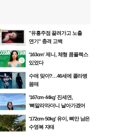
"유흥주점 끌려가고 노출
연기" 충격 고백
'163cm' 제니, 체형 콤플렉스
있었다
수애 맞아?…46세에 콜라병
몸매
'167cm·44kg' 진세연,
'뼈말라'라더니 날아가겠어
'172cm·50kg' 유이, 뼈만 남은
수영복 자태