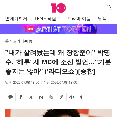
텐아시아
통합검
주
연예가화제
TEN스타필드
드라마·예능
뮤직
메
뉴
홈
드라마·예능
"내가 살려놨는데 왜 장항준이" 박명
수, '해투' 새 MC에 소신 발언…"기분
좋지는 않아" ('라디오쇼')[종합]
입력 2026.07.08 18:00
수정 2026.07.08 18:00
페이스북 공유하기
밴드 공유하기
카카오톡 공유하기
엑스 공유하기
URL복사
글자 크게
글자 작게
네이버 공유하기