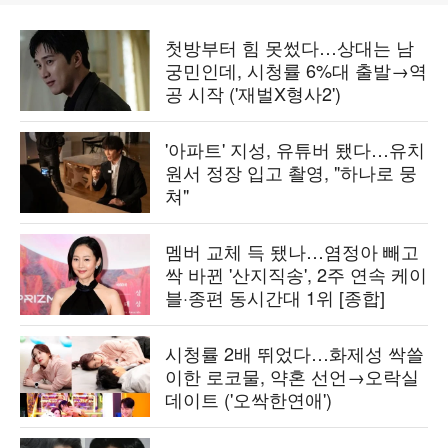
첫방부터 힘 못썼다…상대는 남
궁민인데, 시청률 6%대 출발→역
공 시작 ('재벌X형사2')
'아파트' 지성, 유튜버 됐다…유치
원서 정장 입고 촬영, "하나로 뭉
쳐"
멤버 교체 득 됐나…염정아 빼고
싹 바뀐 '산지직송', 2주 연속 케이
블·종편 동시간대 1위 [종합]
시청률 2배 뛰었다…화제성 싹쓸
이한 로코물, 약혼 선언→오락실
데이트 ('오싹한연애')