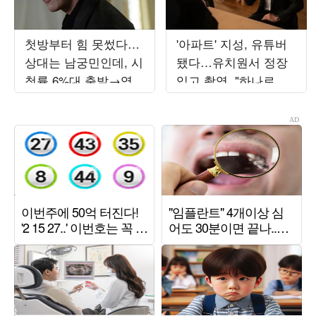
첫방부터 힘 못썼다…
'아파트' 지성, 유튜버
상대는 남궁민인데, 시
됐다…유치원서 정장
청률 6%대 출발→역공
입고 촬영, "하나로 뭉
시작 ('재벌X형사2')
쳐"