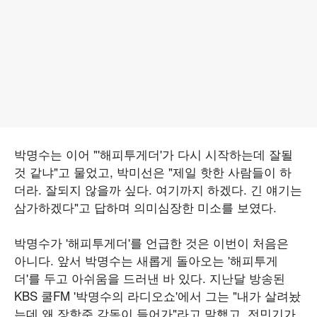
박명수는 이어 "'해피투게더'가 다시 시작하는데 잘될
것 같냐"고 물었고, 박미선은 "제일 핫한 사람들이 하
더라. 잘되지 않을까 싶다. 여기까지 하겠다. 긴 얘기는
삼가하겠다"고 답하며 의미심장한 미소를 보였다.
박명수가 '해피투게더'를 언급한 것은 이번이 처음은
아니다. 앞서 박명수는 새롭게 돌아오는 '해피투게
더'를 두고 아쉬움을 드러낸 바 있다. 지난달 방송된
KBS 쿨FM '박명수의 라디오쇼'에서 그는 "내가 살려놨
는데 왜 장항준 감독이 들어가"라고 말했고, 전민기가