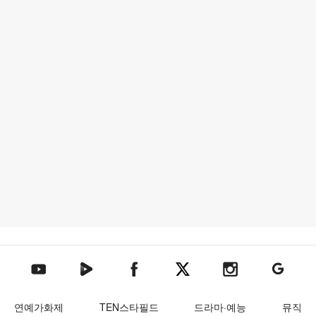
텐아시아 네이버TV
텐아시아 페이스북
텐아시아 엑스
텐아시아 인스타그램
텐아시아
텐아시아 유튜브
연예가화제
TEN스타필드
드라마·예능
뮤직