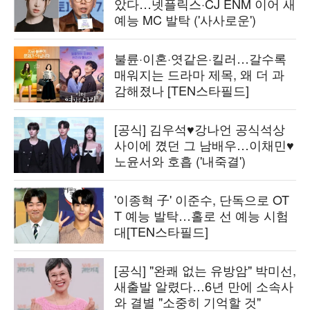
았다…넷플릭스·CJ ENM 이어 새
예능 MC 발탁 ('사사로운')
불륜·이혼·엿같은·킬러…갈수록
매워지는 드라마 제목, 왜 더 과
감해졌나 [TEN스타필드]
[공식] 김우석♥강나언 공식석상
사이에 꼈던 그 남배우…이채민♥
노윤서와 호흡 ('내죽결')
'이종혁 子' 이준수, 단독으로 OT
T 예능 발탁…홀로 선 예능 시험
대[TEN스타필드]
[공식] "완쾌 없는 유방암" 박미선,
새출발 알렸다…6년 만에 소속사
와 결별 "소중히 기억할 것"