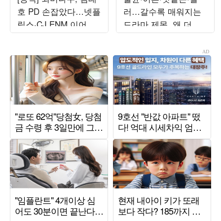
호 PD 손잡았다…넷플
러…갈수록 매워지는
릭스·CJ ENM 이어 새
드라마 제목, 왜 더 과
예능 MC 발탁 ('사사로
감해졌나 [TEN스타필
운')
드]