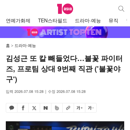
텐아시아
통합검
주
연예가화제
TEN스타필드
드라마·예능
뮤직
메
뉴
홈
드라마·예능
김성근 또 칼 빼들었다…불꽃 파이터
즈, 프로팀 상대 9번째 직관 ('불꽃야
구')
입력 2026.07.08 15:28
수정 2026.07.08 15:28
페이스북 공유하기
밴드 공유하기
카카오톡 공유하기
엑스 공유하기
URL복사
글자 크게
글자 작게
네이버 공유하기