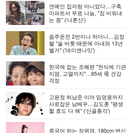
연예인 집자랑 아니었다…구축
아파트서 무료 나눔, "짐 비워내
는 중" ('나혼산')
음주운전 2번이나 하더니…김정
렬 "술 버릇 때문에 아내와 13년
별거" ('데이앤나잇')
한국에 없는 조혜련 "천식에 기관
지염, 고열까지"…85세 母 건강
걱정
고윤정·허남준 이어 임영웅까지
사로잡은 남배우…김도훈 "평생
할 효도 다 해" ('산골총각')
중국어 하는 장원영, 180cm 변신