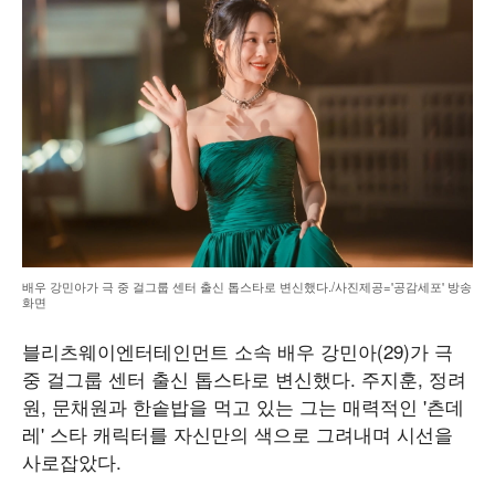
배우 강민아가 극 중 걸그룹 센터 출신 톱스타로 변신했다./사진제공='공감세포' 방송
화면
블리츠웨이엔터테인먼트 소속 배우 강민아(29)가 극
중 걸그룹 센터 출신 톱스타로 변신했다. 주지훈, 정려
원, 문채원과 한솥밥을 먹고 있는 그는 매력적인 '츤데
레' 스타 캐릭터를 자신만의 색으로 그려내며 시선을
사로잡았다.