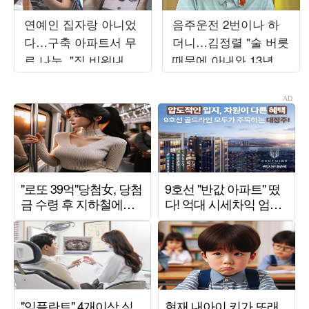
연예인 집자랑 아니었
음주운전 2번이나 하
다…구축 아파트서 무
더니…김정렬 "술 버릇
료 나눔, "짐 비워내는
때문에 아내와 13년 별
중" ('나혼산')
거" ('데이앤나잇')