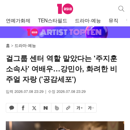
텐아시아
통합검
주
연예가화제
TEN스타필드
드라마·예능
뮤직
메
뉴
홈
드라마·예능
걸그룹 센터 역할 맡았다는 '주지훈
소속사' 여배우…강민아, 화려한 비
주얼 자랑 ('공감세포')
입력 2026.07.08 23:29
수정 2026.07.08 23:29
페이스북 공유하기
밴드 공유하기
카카오톡 공유하기
엑스 공유하기
URL복사
글자 크게
글자 작게
네이버 공유하기