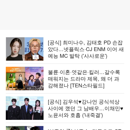
[공식] 최미나수, 김태호 PD 손잡
았다…넷플릭스·CJ ENM 이어 새
예능 MC 발탁 ('사사로운')
불륜·이혼·엿같은·킬러…갈수록
매워지는 드라마 제목, 왜 더 과
감해졌나 [TEN스타필드]
[공식] 김우석♥강나언 공식석상
사이에 꼈던 그 남배우…이채민♥
노윤서와 호흡 ('내죽결')