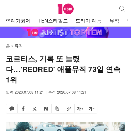
텐아시아
통합검
주
연예가화제
TEN스타필드
드라마·예능
뮤직
메
뉴
홈
뮤직
코르티스, 기록 또 늘렸
다…'REDRED' 애플뮤직 73일 연속
1위
입력 2026.07.08 11:21
수정 2026.07.08 11:21
페이스북 공유하기
밴드 공유하기
카카오톡 공유하기
엑스 공유하기
URL복사
글자 크게
글자 작게
네이버 공유하기