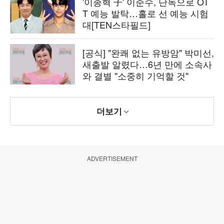
'이종혁 子' 이준수, 단독으로 OT
T 예능 발탁…홀로 선 예능 시험
대[TEN스타필드]
[공식] "완쾌 없는 유방암" 박미선,
새출발 알렸다…6년 만에 소속사
와 결별 "소중히 기억할 것"
더보기
ADVERTISEMENT