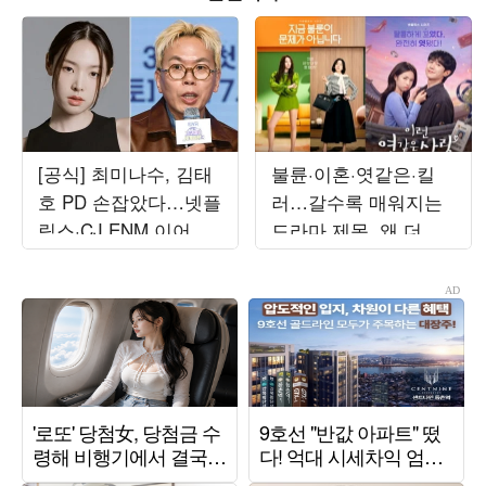
[공식] 최미나수, 김태
불륜·이혼·엿같은·킬
호 PD 손잡았다…넷플
러…갈수록 매워지는
릭스·CJ ENM 이어 새
드라마 제목, 왜 더 과
예능 MC 발탁 ('사사로
감해졌나 [TEN스타필
운')
드]