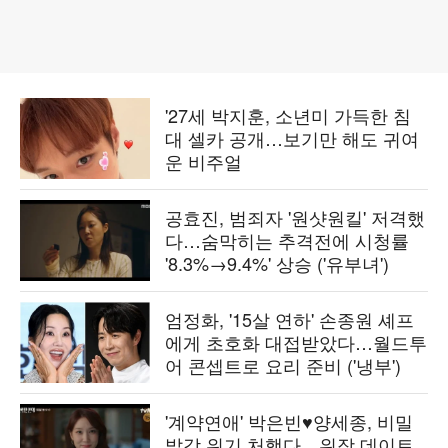
'27세 박지훈, 소년미 가득한 침
대 셀카 공개…보기만 해도 귀여
운 비주얼
공효진, 범죄자 '원샷원킬' 저격했
다…숨막히는 추격전에 시청률
'8.3%→9.4%' 상승 ('유부녀')
엄정화, '15살 연하' 손종원 셰프
에게 초호화 대접받았다…월드투
어 콘셉트로 요리 준비 ('냉부')
'계약연애' 박은빈♥양세종, 비밀
발각 위기 처했다…위장 데이트