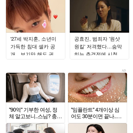
'27세 박지훈, 소년미
공효진, 범죄자 '원샷
가득한 침대 셀카 공
원킬' 저격했다…숨막
개…보기만 해도 귀여
히는 추격전에 시청률
운 비주얼
'8.3%→9.4%' 상승 ('유
부녀')