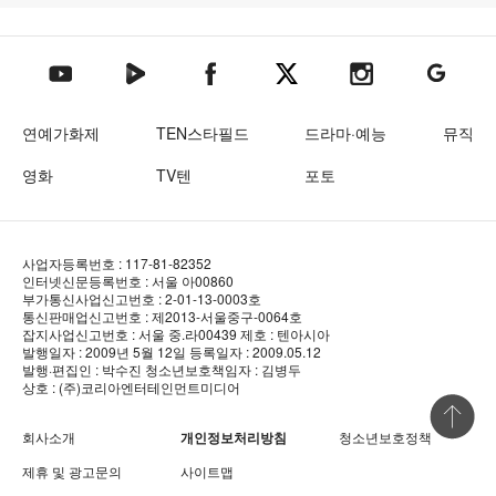
텐아시아 네이버TV
텐아시아 페이스북
텐아시아 엑스
텐아시아 인스타그램
텐아시아
텐아시아 유튜브
연예가화제
TEN스타필드
드라마·예능
뮤직
영화
TV텐
포토
사업자등록번호 : 117-81-82352
인터넷신문등록번호 : 서울 아00860
부가통신사업신고번호 : 2-01-13-0003호
통신판매업신고번호 : 제2013-서울중구-0064호
잡지사업신고번호 : 서울 중.라00439
제호 : 텐아시아
발행일자 : 2009년 5월 12일
등록일자 : 2009.05.12
발행·편집인 : 박수진
청소년보호책임자 : 김병두
상호 : (주)코리아엔터테인먼트미디어
상단 바로
회사소개
개인정보처리방침
청소년보호정책
제휴 및 광고문의
사이트맵