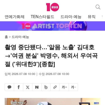
텐아시아
통합검
주
연예가화제
TEN스타필드
드라마·예능
뮤직
메
뉴
홈
드라마·예능
촬영 중단됐다…'알몸 노출' 김대호
→'여권 분실' 박명수, 해외서 우여곡
절 ('위대한3')[종합]
입력 2026.07.08 10:00
수정 2026.07.08 10:00
페이스북 공유하기
밴드 공유하기
카카오톡 공유하기
엑스 공유하기
URL복사
글자 크게
글자 작게
네이버 공유하기