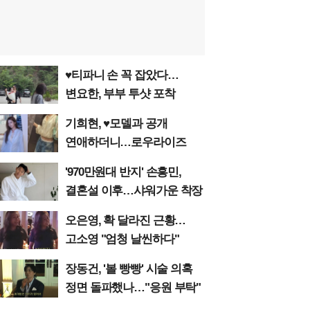
♥티파니 손 꼭 잡았다…
변요한, 부부 투샷 포착
기희현, ♥모델과 공개
연애하더니…로우라이즈
'970만원대 반지' 손흥민,
결혼설 이후…샤워가운 착장
오은영, 확 달라진 근황…
고소영 "엄청 날씬하다"
장동건, '볼 빵빵' 시술 의혹
정면 돌파했나…"응원 부탁"