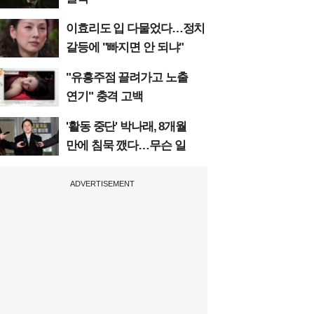
이효리도 입 다물었다…정치
갈등에 "빠지면 안 되냐"
"유흥주점 끌려가고 노출
연기" 충격 고백
'활동 중단' 박나래, 8개월
만에 침묵 깼다…무슨 일
ADVERTISEMENT