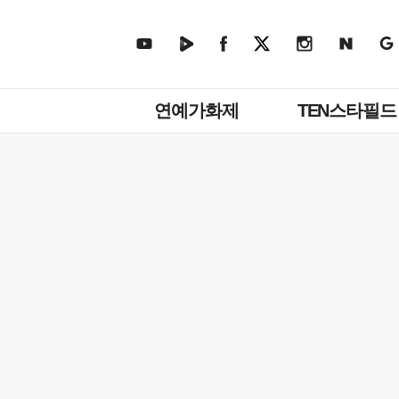
주
연예가화제
TEN스타필드
메
뉴