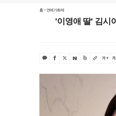
홈
연예가화제
'이영애 딸' 김