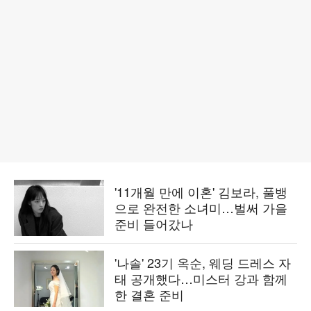
'11개월 만에 이혼' 김보라, 풀뱅
으로 완전한 소녀미…벌써 가을
준비 들어갔나
'나솔' 23기 옥순, 웨딩 드레스 자
태 공개했다…미스터 강과 함께
한 결혼 준비