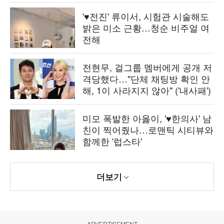
'♥전진' 류이서, 시험관 시술해도
밝은 미소 근황…청순 비주얼 여
전해
전현무, 걸그룹 멤버에게 공개 저
격당했다…"단체 채팅방 확인 안
해, 1이 사라지지 않아" ('내사패')
미모 폭발한 아옳이, '♥한의사' 남
친이 찍어줬나…로맨틱 시티뷰와
함께한 '럽스타'
더보기
ADVERTISEMENT