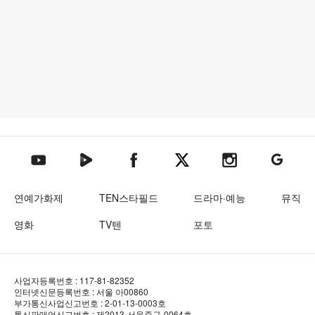
텐아시아 네이버TV
텐아시아 페이스북
텐아시아 엑스
텐아시아 인스타그램
텐아시아
텐아시아 유튜브
연예가화제
TEN스타필드
드라마·예능
뮤직
영화
TV텐
포토
사업자등록번호 : 117-81-82352
인터넷신문등록번호 : 서울 아00860
부가통신사업신고번호 : 2-01-13-0003호
통신판매업신고번호 : 제2013-서울중구-0064호