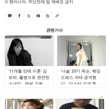
© 텐아시아, 무단전재 및 재배포 금지
페이스북 공유하기
밴드 공유하기
카카오톡 공유하기
엑스 공유하기
URL복사
네이버 공유하기
관련기사
'11개월 만에 이혼' 김
'나솔' 23기 옥순, 웨딩
보라, 풀뱅으로 완전한
드레스 자태 공개했
소녀미…벌써 가을 준
다…미스터 강과 함께
비 들어갔나
한 결혼 준비