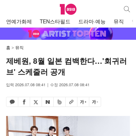
텐아시아
통합검
주
연예가화제
TEN스타필드
드라마·예능
뮤직
메
뉴
홈
뮤직
제베원, 8월 일본 컴백한다…'회귀러
브' 스케줄러 공개
입력 2026.07.08 08:41
수정 2026.07.08 08:41
페이스북 공유하기
밴드 공유하기
카카오톡 공유하기
엑스 공유하기
URL복사
글자 크게
글자 작게
네이버 공유하기