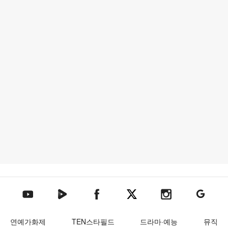
텐아시아 네이버TV
텐아시아 페이스북
텐아시아 엑스
텐아시아 인스타그램
텐아시아
텐아시아 유튜브
연예가화제
TEN스타필드
드라마·예능
뮤직