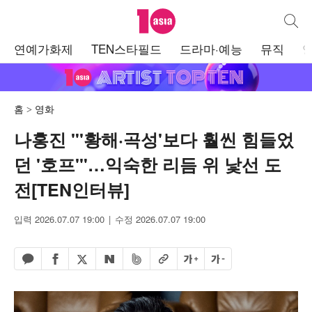
텐아시아
통합검
주
연예가화제
TEN스타필드
드라마·예능
뮤직
메
뉴
홈
영화
나홍진 "'황해·곡성'보다 훨씬 힘들었
던 '호프'"…익숙한 리듬 위 낯선 도
전[TEN인터뷰]
입력 2026.07.07 19:00
수정 2026.07.07 19:00
페이스북 공유하기
밴드 공유하기
카카오톡 공유하기
엑스 공유하기
URL복사
글자 크게
글자 작게
네이버 공유하기