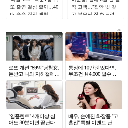
또 출연 결심 할까…40
직 고백…"집안 빚 갚
대 순수 직진 매력 관
고 부모님 집 해드려"
전평 ('순수우유')
깜짝 ('차쥐뿔')