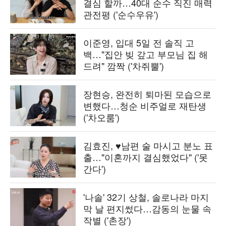
결심 할까…40대 순수 직진 매력
관전평 ('순수우유')
이준영, 입대 5일 전 솔직 고
백…"집안 빚 갚고 부모님 집 해
드려" 깜짝 ('차쥐뿔')
장현승, 완전히 퇴마된 모습으로
변했다…청순 비주얼로 재탄생
('차오룸')
김효진, ♥남편 술 마시고 분노 표
출…"이혼까지 결심했었다" ('못
간다')
'나솔' 32기 상철, 솔로나라 마지
막 날 편지썼다…감동의 눈물 속
작별 ('촌장')