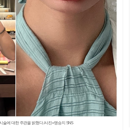
시술에 대한 주관을 밝혔다./사진=맹승지 SNS