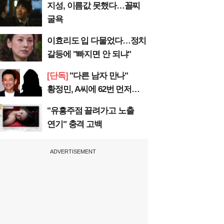
지성, 이름값 못했다…꼴찌
굴욕
이효리도 입 다물었다…정치
갈등에 "빠지면 안 되냐"
[단독]
"다른 남자 만나"
황정민, A씨에 62번 먼저
전화
"유흥주점 끌려가고 노출
연기" 충격 고백
ADVERTISEMENT