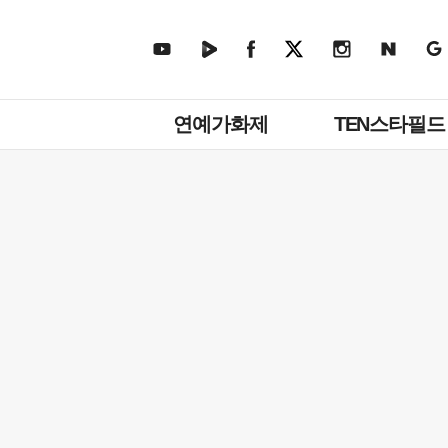
주
연예가화제
TEN스타필드
메
뉴