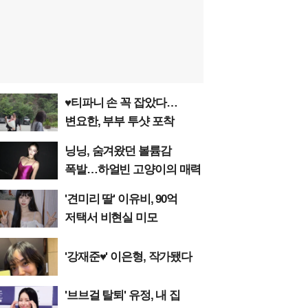
♥티파니 손 꼭 잡았다…
변요한, 부부 투샷 포착
닝닝, 숨겨왔던 볼륨감
폭발…하얼빈 고양이의 매력
'견미리 딸' 이유비, 90억
저택서 비현실 미모
'강재준♥' 이은형, 작가됐다
'브브걸 탈퇴' 유정, 내 집