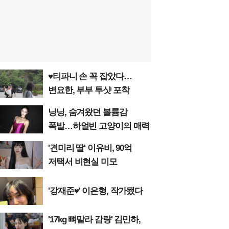
♥티파니 손 꼭 잡았다…
변요한, 부부 투샷 포착
닝닝, 숨겨왔던 볼륨감
폭발…하얼빈 고양이의 매력
'견미리 딸' 이유비, 90억
저택서 비현실 미모
'강재준♥' 이은형, 작가됐다
'17kg 뼈말라 감량' 김민하,