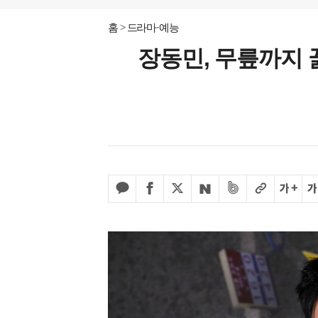
홈
드라마·예능
장동민, 무릎까지 