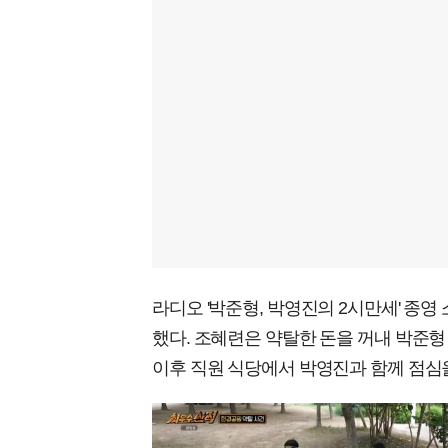
라디오 '박준형, 박영진의 2시만세' 종
했다. 조혜련은 약탈한 돈을 꺼내 박준형
이후 직원 식당에서 박영진과 함께 점심