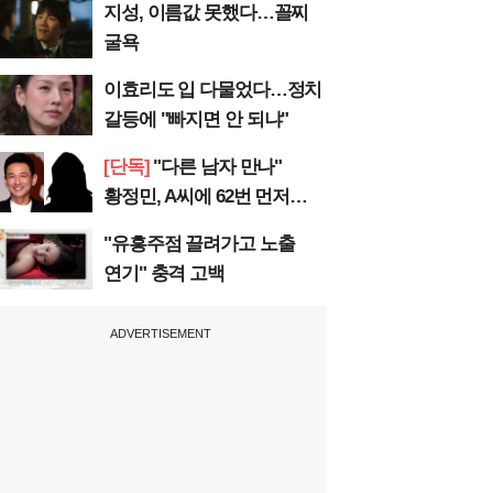
지성, 이름값 못했다…꼴찌
굴욕
이효리도 입 다물었다…정치
갈등에 "빠지면 안 되냐"
[단독]
"다른 남자 만나"
황정민, A씨에 62번 먼저
전화
"유흥주점 끌려가고 노출
연기" 충격 고백
ADVERTISEMENT