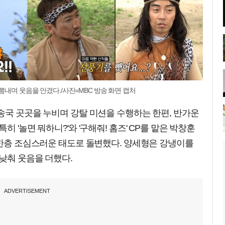
뽐내며 웃음을 안겼다./사진=MBC 방송 화면 캡처
송국 곳곳을 누비며 강탈 미션을 수행하는 한편, 반가운
 '놀면 뭐하니?'와 '구해줘! 홈즈' CP를 맡은 박창훈
 한층 조심스러운 태도로 돌변했다. 양세형은 강냉이를
낮춰 웃음을 더했다.
ADVERTISEMENT