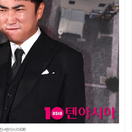
사진=텐아시아DB