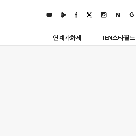
주
연예가화제
TEN스타필드
메
뉴