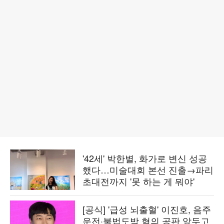
'42세' 박한별, 화가로 변신 성공
했다…미술대회 본선 진출→파리
초대전까지 '못 하는 게 뭐야'
[공식] '급성 뇌출혈' 이진호, 음주
운전·불법도박 혐의 공판 앞두고