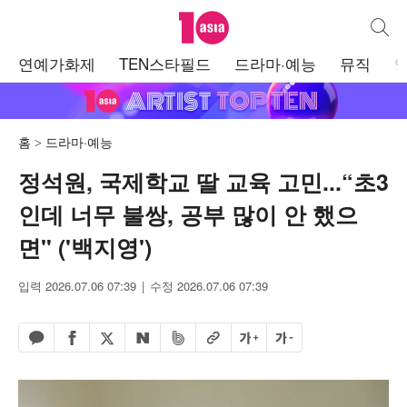
텐아시아
통합검
주
연예가화제
TEN스타필드
드라마·예능
뮤직
메
뉴
홈
드라마·예능
정석원, 국제학교 딸 교육 고민...“초3
인데 너무 불쌍, 공부 많이 안 했으
면" ('백지영')
입력 2026.07.06 07:39
수정 2026.07.06 07:39
페이스북 공유하기
밴드 공유하기
카카오톡 공유하기
엑스 공유하기
URL복사
글자 크게
글자 작게
네이버 공유하기