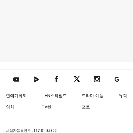
텐아시아 네이버TV
텐아시아 페이스북
텐아시아 엑스
텐아시아 인스타그램
텐아시아
텐아시아 유튜브
연예가화제
TEN스타필드
드라마·예능
뮤직
영화
TV텐
포토
사업자등록번호 : 117-81-82352