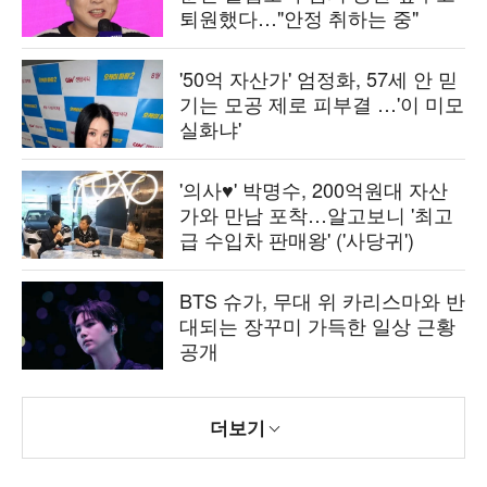
퇴원했다…"안정 취하는 중"
'50억 자산가' 엄정화, 57세 안 믿
기는 모공 제로 피부결 …'이 미모
실화냐'
'의사♥' 박명수, 200억원대 자산
가와 만남 포착…알고보니 '최고
급 수입차 판매왕' ('사당귀')
BTS 슈가, 무대 위 카리스마와 반
대되는 장꾸미 가득한 일상 근황
공개
더보기