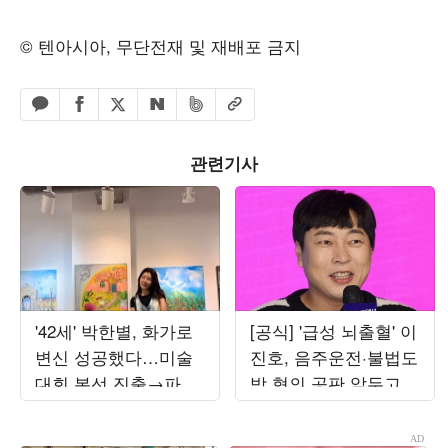
© 텐아시아, 무단전재 및 재배포 금지
페이스북 공유하기
밴드 공유하기
카카오톡 공유하기
엑스 공유하기
URL복사
네이버 공유하기
관련기사
'42세' 박한별, 화가로
[공식] '급성 뇌출혈' 이
변신 성공했다…미술
진호, 음주운전·불법도
대회 본선 진출→파리
박 혐의 공판 앞두고
초대전까지 '못 하는
퇴원했다…"안정 취하
게 뭐야'
는 중"