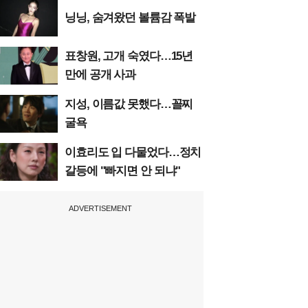
닝닝, 숨겨왔던 볼륨감 폭발
표창원, 고개 숙였다…15년
만에 공개 사과
지성, 이름값 못했다…꼴찌
굴욕
이효리도 입 다물었다…정치
갈등에 "빠지면 안 되냐"
ADVERTISEMENT