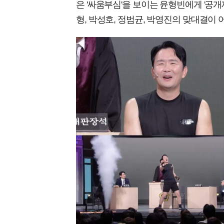
은 '싸움부심'을 보이는 윤형빈에게 '공개
형, 박성호, 정범균, 박영진의 맞대결이