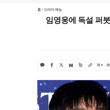
홈
드라마·예능
임영웅에 독설 퍼붓