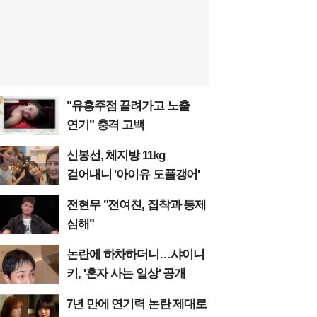
"유흥주점 끌려가고 노출
연기" 충격 고백
신봉선, 체지방 11kg
걷어내니 '아이유 도플갱어'
전현무 "전여친, 집착과 통제
심해"
논란에 하차하더니…샤이니
키, '혼자 사는 일상' 공개
7년 만에 연기력 논란 제대로