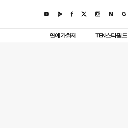
주
연예가화제
TEN스타필드
메
뉴