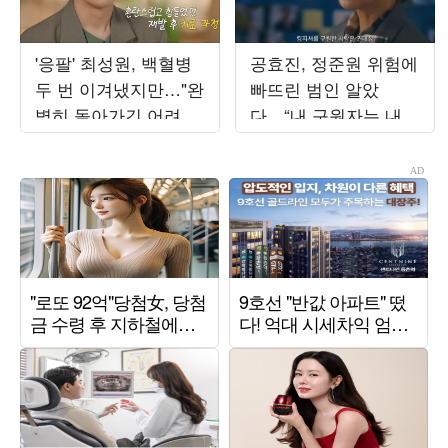
'응팔' 최성원, 백혈병
공효진, 정준원 위험에
두 번 이겨냈지만…"완
빠뜨린 범인 알았
벽히 돌아가긴 어려워"
다…“내 구원자는 내
('해투')
남편” (‘유부녀 킬러’)