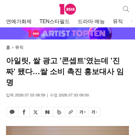
텐아시아
통합검
주
연예가화제
TEN스타필드
드라마·예능
뮤직
메
뉴
홈
뮤직
아일릿, 쌀 광고 '콘셉트'였는데 '진
짜' 됐다…쌀 소비 촉진 홍보대사 임
명
입력 2026.07.03 08:59
수정 2026.07.03 09:00
페이스북 공유하기
밴드 공유하기
카카오톡 공유하기
엑스 공유하기
URL복사
글자 크게
글자 작게
네이버 공유하기