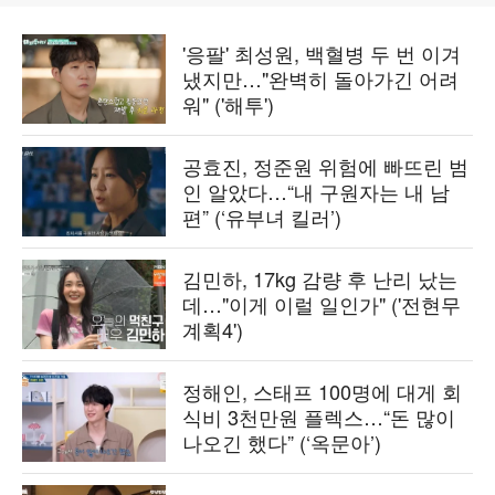
'응팔' 최성원, 백혈병 두 번 이겨
냈지만…"완벽히 돌아가긴 어려
워" ('해투')
공효진, 정준원 위험에 빠뜨린 범
인 알았다…“내 구원자는 내 남
편” (‘유부녀 킬러’)
김민하, 17kg 감량 후 난리 났는
데…"이게 이럴 일인가" ('전현무
계획4')
정해인, 스태프 100명에 대게 회
식비 3천만원 플렉스…“돈 많이
나오긴 했다” (‘옥문아’)