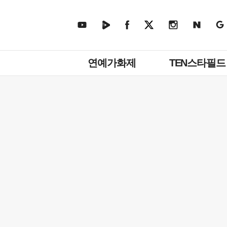
주
연예가화제
TEN스타필드
메
뉴