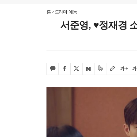
홈
드라마·예능
서준영, ♥정재경 소