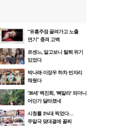
"유흥주점 끌려가고 노출
연기" 충격 고백
르센느, 알고보니 탈퇴 위기
있었다
박나래·이장우 하차 빈자리
채웠다
'36세' 백진희, '뼈말라' 되더니
어딘가 달라졌네
시청률 1%대 찍었다…
주말극 맞대결에 꼴찌