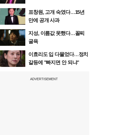
표창원, 고개 숙였다…15년
만에 공개 사과
지성, 이름값 못했다…꼴찌
굴욕
이효리도 입 다물었다…정치
갈등에 "빠지면 안 되냐"
ADVERTISEMENT