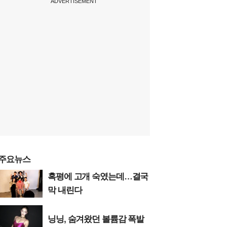
ADVERTISEMENT
주요뉴스
혹평에 고개 숙였는데…결국
막 내린다
닝닝, 숨겨왔던 볼륨감 폭발